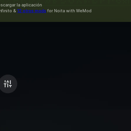
scargar la aplicación
nfinito &
12 otros mods
for
Noita
with
WeMod