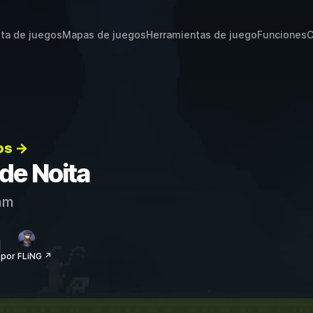
sta de juegos
Mapas de juegos
Herramientas de juego
Funciones
C
os →
 de Noita
am
por FLiNG ↗