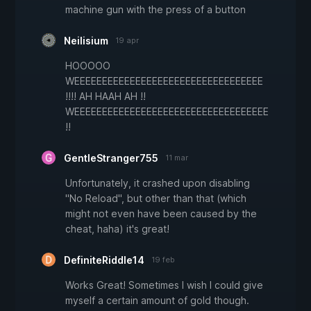
machine gun with the press of a button
Neilisium
19 apr
HOOOOO
WEEEEEEEEEEEEEEEEEEEEEEEEEEEEEEEEEE
!!!! AH HAAH AH !!
WEEEEEEEEEEEEEEEEEEEEEEEEEEEEEEEEEEE
!!
GentleStranger755
11 mar
Unfortunately, it crashed upon disabling
"No Reload", but other than that (which
might not even have been caused by the
cheat, haha) it's great!
DefiniteRiddle14
19 feb
Works Great! Sometimes I wish I could give
myself a certain amount of gold though.