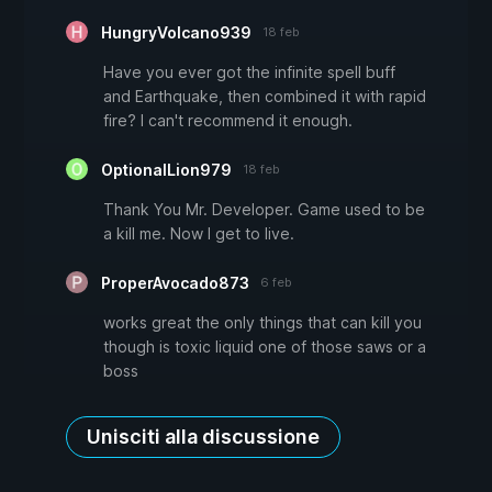
HungryVolcano939
18 feb
Have you ever got the infinite spell buff
and Earthquake, then combined it with rapid
fire? I can't recommend it enough.
OptionalLion979
18 feb
Thank You Mr. Developer. Game used to be
a kill me. Now I get to live.
ProperAvocado873
6 feb
works great the only things that can kill you
though is toxic liquid one of those saws or a
boss
Unisciti alla discussione