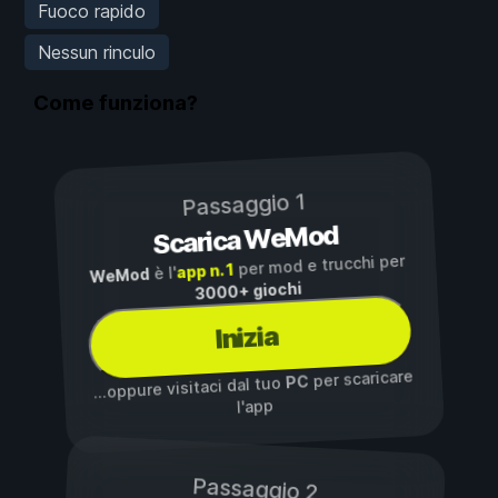
Fuoco rapido
Nessun rinculo
Come funziona?
Passaggio 1
Scarica WeMod
per mod e trucchi per
app n. 1
è l'
WeMod
3000+ giochi
Inizia
per scaricare
PC
...oppure visitaci dal tuo
l'app
Passaggio 2