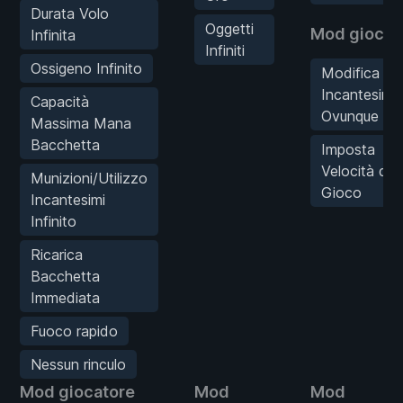
Durata Volo
Oggetti
Mod gioco
Infinita
Infiniti
Ossigeno Infinito
Modifica
Incantesimi
Capacità
Ovunque
Massima Mana
Bacchetta
Imposta
Velocità di
Munizioni/Utilizzo
Gioco
Incantesimi
Infinito
Ricarica
Bacchetta
Immediata
Fuoco rapido
Nessun rinculo
Mod giocatore
Mod
Mod