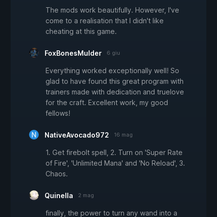
The mods work beautifully. However, I've
come to a realisation that I didn't like
cheating at this game.
FoxBonesMulder
6 giu
Everything worked exceptionally well! So
glad to have found this great program with
trainers made with dedication and truelove
for the craft. Excellent work, my good
fellows!
NativeAvocado972
16 mag
1. Get firebolt spell, 2. Turn on 'Super Rate
of Fire', 'Unlimited Mana' and 'No Reload', 3.
Chaos.
Quinella
2 mag
finally, the power to turn any wand into a