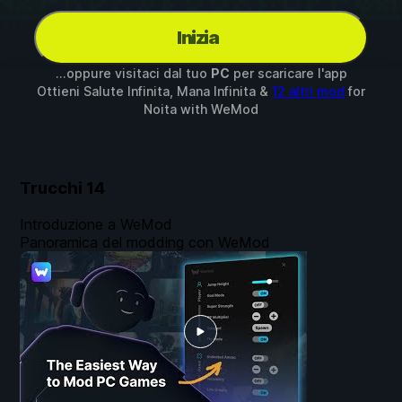
Inizia
...oppure visitaci dal tuo
PC
per scaricare l'app
Ottieni Salute Infinita, Mana Infinita &
12 altri mod
for
Noita
with
WeMod
Trucchi
14
Introduzione a WeMod
Panoramica del modding con WeMod