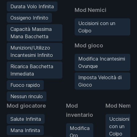
Durata Volo Infinita
Mod Nemici
Ossigeno Infinito
Uccisioni con un
Capacità Massima
Colpo
Mana Bacchetta
Mod gioco
Munizioni/Utilizzo
Incantesimi Infinito
Modifica Incantesimi
Ovunque
Ricarica Bacchetta
Immediata
Imposta Velocità di
Gioco
Fuoco rapido
Nessun rinculo
Mod giocatore
Mod
Mod Nemic
inventario
Salute Infinita
Uccisioni
con un
Modifica
Mana Infinita
Colpo
Oro