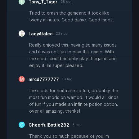
Tony_T_Tiger
28 gen
Tried to crash the gameand it took like
tweny minutes. Good game. Good mods.
LadyAtalee
23 nov
Really enjoyed this, having so many issues
and it was not fun to play this game. With
the mod i could actually play thegame and
enjoy it, Im super pleased!
mrcd7777777
19 lug
the mods for noita are so fun, probably the
most fun mods on wemod. it would all kinds
of fun if you made an infinite potion option.
over all amazing, thanks!
CheerfulBottle282
3 mar
Thank you so much because of you im