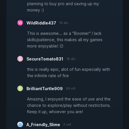
planning to buy pro and saving up my
money :)
WildRiddle437
19 dic
This is awesome... as a "Boomer" I lack
skills/patience, this makes all my games
more enjoyable! :D
SecureTomato831
18 dic
this is really epic, alot of fun especially with
the infinite rate of fire
BrilliantTurtle909
26 ott
Amazing, I enjoyed the ease of use and the
chance to explore/play without restrictions.
Keep it up, whoever you are!
A_Friendly_Slime
3 set