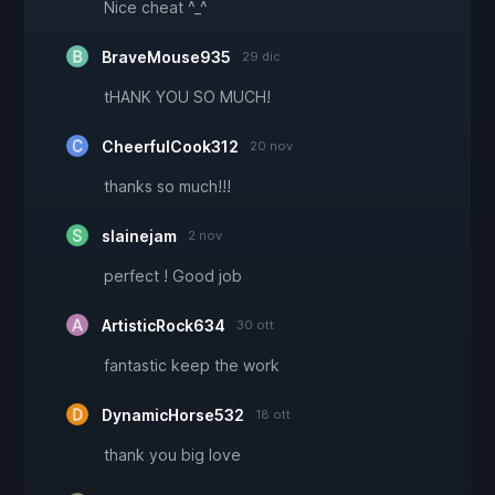
Nice cheat ^_^
BraveMouse935
29 dic
tHANK YOU SO MUCH!
CheerfulCook312
20 nov
thanks so much!!!
slainejam
2 nov
perfect ! Good job
ArtisticRock634
30 ott
fantastic keep the work
DynamicHorse532
18 ott
thank you big love