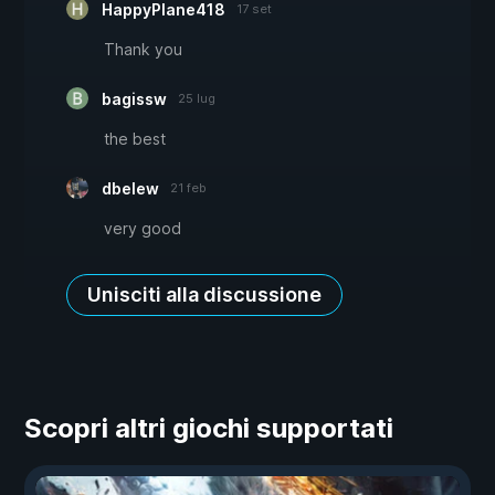
HappyPlane418
17 set
Thank you
bagissw
25 lug
the best
dbelew
21 feb
very good
Unisciti alla discussione
Scopri altri giochi supportati