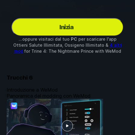
Inizia
...oppure visitaci dal tuo
PC
per scaricare l'app
Ottieni Salute Illimitata, Ossigeno Illimitato &
4 altri
mod
for
Trine 4: The Nightmare Prince
with
WeMod
Trucchi
6
Introduzione a WeMod
Panoramica del modding con WeMod