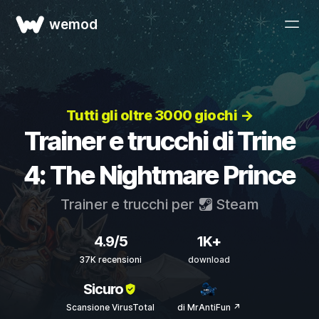
wemod
Tutti gli oltre 3000 giochi →
Trainer e trucchi di Trine
4: The Nightmare Prince
Trainer e trucchi per
Steam
4.9/5
1K+
37K recensioni
download
Sicuro
Scansione VirusTotal
di MrAntiFun ↗