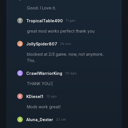
Good. I Love it.
TropicalTable490
11 gen
great mod works perfect thank you
JollySpider807
26 nov
blocked at 2/3 game. now, not anymore.
Thx.
CrawlWarriorKing
30 ago
THANK YOU:]
KDiesel1
13 ago
Mods work great!
Aluna_Dexter
22 set