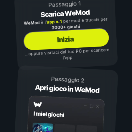
Passaggio 1
Scarica WeMod
per mod e trucchi per
app n. 1
è l'
WeMod
3000+ giochi
Inizia
per scaricare
PC
...oppure visitaci dal tuo
l'app
Passaggio 2
Apri gioco in WeMod
I miei giochi