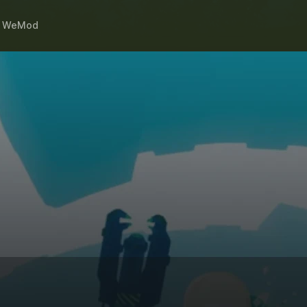
h
WeMod