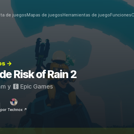
sta de juegos
Mapas de juegos
Herramientas de juego
Funciones
C
os →
de Risk of Rain 2
am
y
Epic Games
por Technox ↗