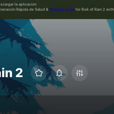
scargar la aplicación
eneración Rápida de Salud &
16 otros mods
for
Risk of Rain 2
wit