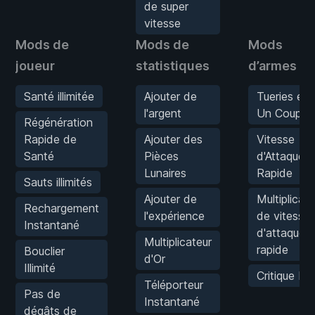
de super
vitesse
Mods de
Mods de
Mods
joueur
statistiques
d’armes
Santé illimitée
Ajouter de
Tueries en
l'argent
Un Coup
Régénération
Rapide de
Ajouter des
Vitesse
Santé
Pièces
d'Attaque
Lunaires
Rapide
Sauts illimités
Ajouter de
Multiplicate
Rechargement
l'expérience
de vitesse
Instantané
d'attaque
Multiplicateur
rapide
Bouclier
d'Or
Illimité
Critique M
Téléporteur
Pas de
Instantané
dégâts de