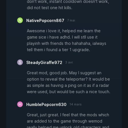
don't work, instant cooldown doesn't work,
did not test one hit kills.
NativePopcorn867
7 mai
Awesome i love it, helped me learn the
game sice i have adhd. I will stll use it
playinh with friends tho hahahaha, ialways
tell them i found a tier 1 upgrade.
SteadyGiraffe972
3 avr.
Great mod, good job. May I suggest an
option to reveal the teleporter? It would be
as simple as having a ping on it as if a radar
were used, but would be such a nice touch.
HumblePopcorn630
14 mars
Great, just great. I feel that the mods which
are added to the game through wemod
really helped me unlock old characters and