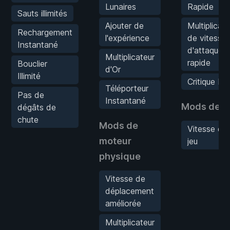
Lunaires
Rapide
Sauts illimités
Ajouter de
Multiplicate
Rechargement
l'expérience
de vitesse
Instantané
d'attaque
Multiplicateur
rapide
Bouclier
d'Or
Illimité
Critique M
Téléporteur
Pas de
Instantané
Mods de j
dégâts de
chute
Mods de
Vitesse du
moteur
jeu
physique
Vitesse de
déplacement
améliorée
Multiplicateur