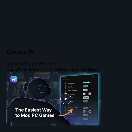
Cheats
18
Introduction à WeMod
Vue d’ensemble du modding avec WeMod