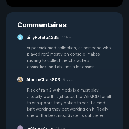
Commentaires
SillyPotato4338
17 févr.
super sick mod collection, as someone who
played ror2 mostly on console, makes
rushing to collect the characters,
cosmetics, and abilities a lot easier
AtomicChalk803
8 oct.
Risk of rain 2 with mods is a must play
...totally worth it ,shoutout to WEMOD for all
thier support. they notice things if a mod
isn't working they get working on it. Really
one of the best mod Systems out there
ImSaucyAucy
14 avr.