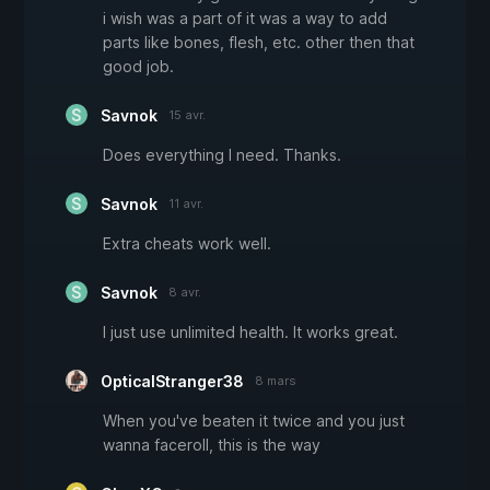
i wish was a part of it was a way to add
parts like bones, flesh, etc. other then that
good job.
Savnok
15 avr.
Does everything I need. Thanks.
Savnok
11 avr.
Extra cheats work well.
Savnok
8 avr.
I just use unlimited health. It works great.
OpticalStranger38
8 mars
When you've beaten it twice and you just
wanna faceroll, this is the way