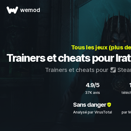
wemod
Tous les jeux (plus d
Trainers et cheats pour Ira
Trainers et cheats pour
Ste
4.9/5
37K avis
téléc
Sans danger
Analysé par VirusTotal
par 