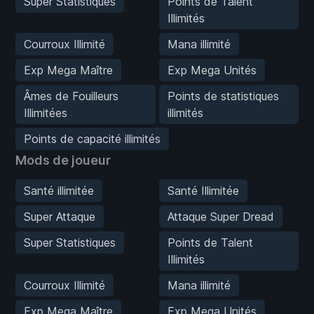
Super Statistiques
Points de Talent
Illimités
Courroux Illimité
Mana illimité
Exp Mega Maître
Exp Mega Unités
Âmes de Fouilleurs
Points de statistiques
Illimitées
illimités
Points de capacité illimités
Mods de joueur
Santé illimitée
Santé Illimitée
Super Attaque
Attaque Super Dread
Super Statistiques
Points de Talent
Illimités
Courroux Illimité
Mana illimité
Exp Mega Maître
Exp Mega Unités