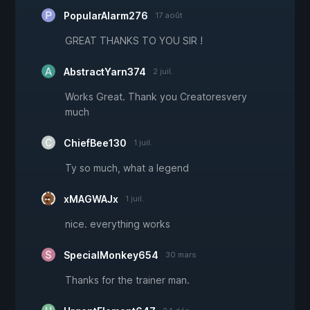
PopularAlarm276
17 août
GREAT THANKS TO YOU SIR !
AbstractYarn374
2 juil.
Works Great. Thank you Creatoresvery
much
ChiefBee130
1 juil.
Ty so much, what a legend
xMAGWAJx
1 juil.
nice. everything works
SpecialMonkey654
30 mars
Thanks for the trainer man.