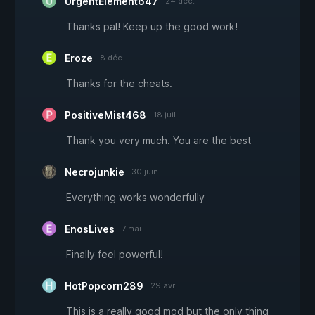
UrgentElement647
24 déc.
Thanks pal! Keep up the good work!
Eroze
8 déc.
Thanks for the cheats.
PositiveMist468
18 juil.
Thank you very much. You are the best
Necrojunkie
30 juin
Everything works wonderfully
EnosLives
7 mai
Finally feel powerful!
HotPopcorn289
29 avr.
This is a really good mod but the only thing