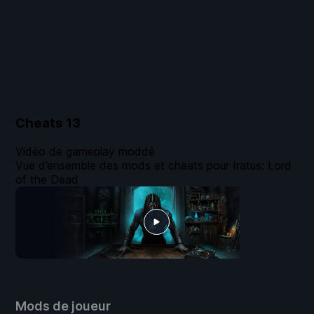
Cheats
13
Vidéo de gameplay moddé
Vue d’ensemble des mods et cheats pour Iratus: Lord
of the Dead
Mods de joueur