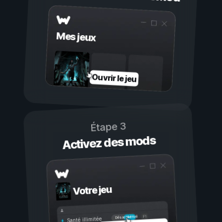
Mes jeux
Ouvrir le jeu
Étape 3
Activez des mods
Votre jeu
Activé
Désactivé
Santé illimitée