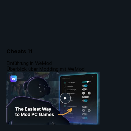
Cheats
11
Einführung in WeMod
Überblick über Modding mit WeMod