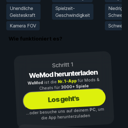
Unendliche
Spielzeit-
Niedrige
Geisteskraft
Geschwindigkeit
Schwerkr
Kamera FOV
Schwerkr
Wie funktioniert es?
Schritt 1
WeMod herunterladen
für Mods &
Nr. 1-App
ist die
WeMod
3000+ Spiele
Cheats für
Los geht's
, um
PC
...oder besuche uns auf deinem
die App herunterzuladen