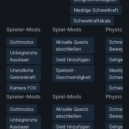
Niedrige Schwerkraft
Schwerkraftskala
Spieler-Mods
Spiel-Mods
Physics
Gottmodus
Aktuelle Quests
Schneller
abschließen
Bewegun
Unbegrenzte
Ausdauer
Geld hinzufügen
Gehgesch
Unendliche
Spielzeit-
Niedrige
Geisteskraft
Geschwindigkeit
Schwerkr
Kamera FOV
Schwerkr
Spieler-Mods
Spiel-Mods
Physics
Gottmodus
Aktuelle Quests
Schneller
abschließen
Bewegun
Unbegrenzte
Ausdauer
Geld hinzufügen
Gehgesch