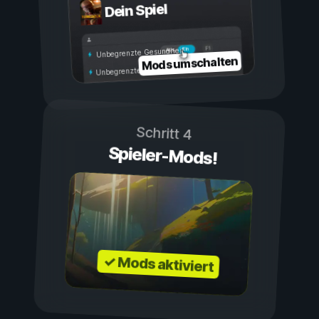
Dein Spiel
Ein
Aus
Unbegrenzte Gesundheit
Mods umschalten
Unbegrenzte Ausdauer
Schritt 4
Spieler-Mods!
✓ Mods aktiviert