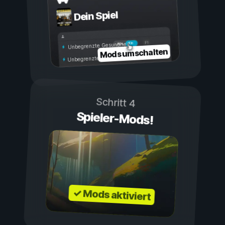
Dein Spiel
Ein
Aus
Unbegrenzte Gesundheit
Mods umschalten
Unbegrenzte Ausdauer
Schritt 4
Spieler-Mods!
✓ Mods aktiviert