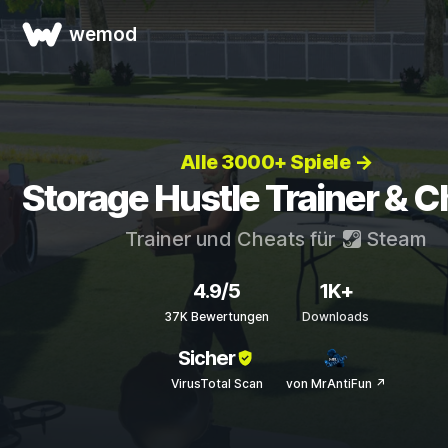
wemod
Alle 3000+ Spiele →
Storage Hustle Trainer & 
Trainer und Cheats für
Steam
4.9/5
1K+
37K Bewertungen
Downloads
Sicher
VirusTotal Scan
von MrAntiFun ↗