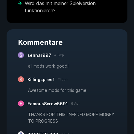
Wird das mit meiner Spielversion
funktionieren?
Kommentare
sennar997
4 Sep
all mods work good!
Killingspree1
11 Jun
Awesome mods for this game
FamousScrew5691
6 Apr
THANKS FOR THIS I NEEDED MORE MONEY
TO PROGRESS