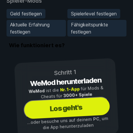
Spieler-Mods
Geld festlegen
Spielerlevel festlegen
Aktuelle Erfahrung
Fähigkeitspunkte
festlegen
festlegen
Wie funktioniert es?
Schritt 1
WeMod herunterladen
für Mods &
Nr. 1-App
ist die
WeMod
3000+ Spiele
Cheats für
Los geht's
, um
PC
...oder besuche uns auf deinem
die App herunterzuladen