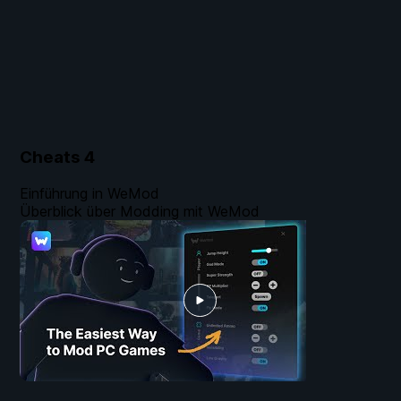
Cheats
4
Einführung in WeMod
Überblick über Modding mit WeMod