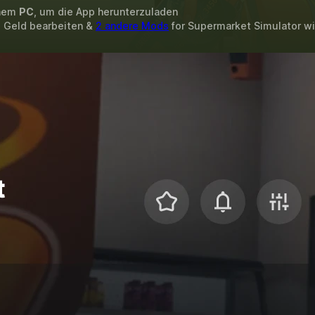
inem
PC
, um die App herunterzuladen
, Geld bearbeiten &
2 andere Mods
for
Supermarket Simulator
wi