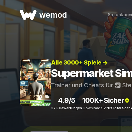
wemod
So funktion
Alle 3000+ Spiele →
Supermarket Simu
Trainer und Cheats für
St
4.9/5
100K+
Sicher
37K Bewertungen
Downloads
VirusTotal Scan