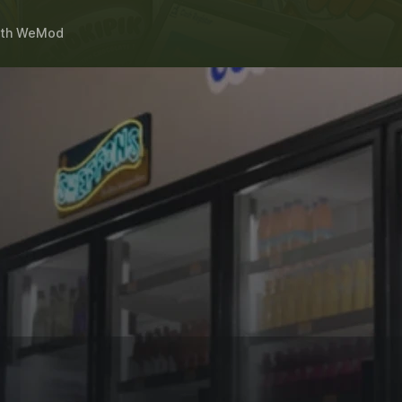
th
WeMod