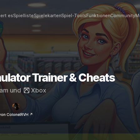
iert es
Spielliste
Spielekarten
Spiel-Tools
Funktionen
Community
M
lator Trainer & Cheats
eam
und
Xbox
von ColonelRVH ↗