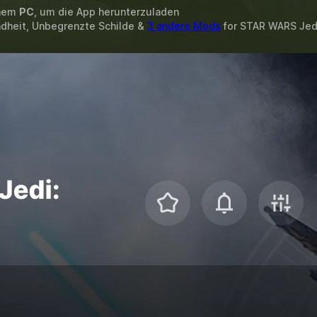
inem
PC
, um die App herunterzuladen
dheit, Unbegrenzte Schilde &
3 andere Mods
for
STAR WARS Jedi