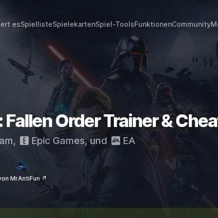
iert es
Spielliste
Spielekarten
Spiel-Tools
Funktionen
Community
M
Fallen Order Trainer & Chea
eam
,
Epic Games
, und
EA
von MrAntiFun ↗