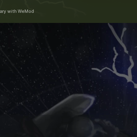
ary
with
WeMod