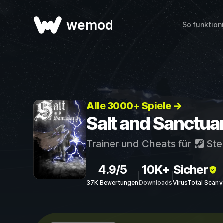
wemod
So funktion
Alle 3000+ Spiele →
Salt and Sanctua
Trainer und Cheats für
St
4.9/5
10K+
Sicher
37K Bewertungen
Downloads
VirusTotal Scan
v