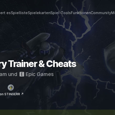
iert es
Spielliste
Spielekarten
Spiel-Tools
Funktionen
Community
M
ry Trainer & Cheats
eam
und
Epic Games
on STiNGERR ↗