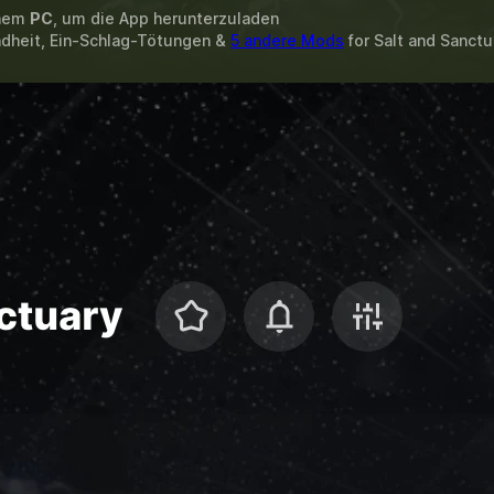
inem
PC
, um die App herunterzuladen
dheit, Ein-Schlag-Tötungen &
5 andere Mods
for
Salt and Sanctu