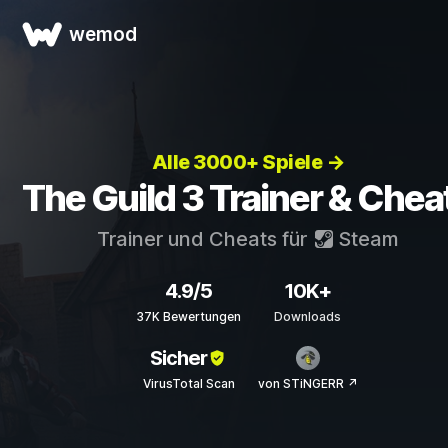
wemod
Alle 3000+ Spiele →
The Guild 3 Trainer & Chea
Trainer und Cheats für
Steam
4.9/5
10K+
37K Bewertungen
Downloads
Sicher
VirusTotal Scan
von STiNGERR ↗