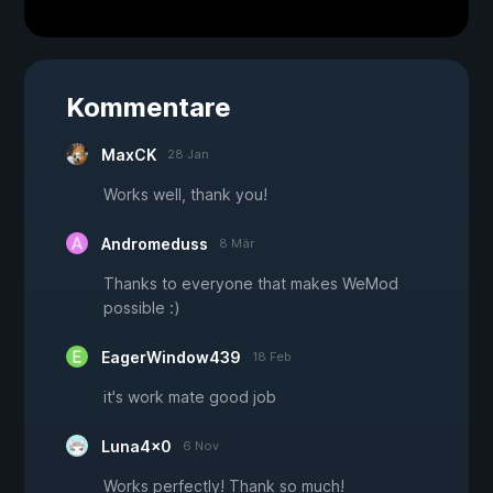
Kommentare
MaxCK
28 Jan
Works well, thank you!
Andromeduss
8 Mär
Thanks to everyone that makes WeMod
possible :)
EagerWindow439
18 Feb
it's work mate good job
Luna4x0
6 Nov
Works perfectly! Thank so much!