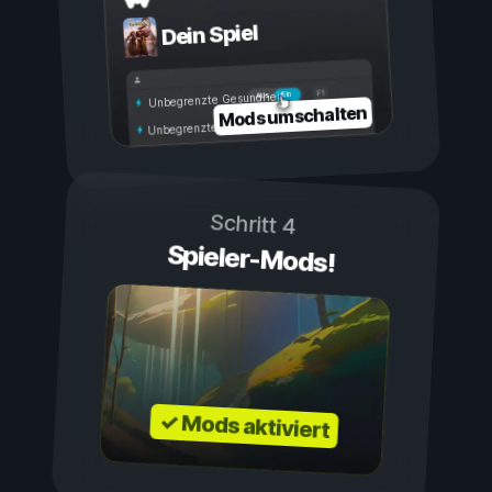
Dein Spiel
Ein
Aus
Unbegrenzte Gesundheit
Mods umschalten
Unbegrenzte Ausdauer
Schritt 4
Spieler-Mods!
✓ Mods aktiviert