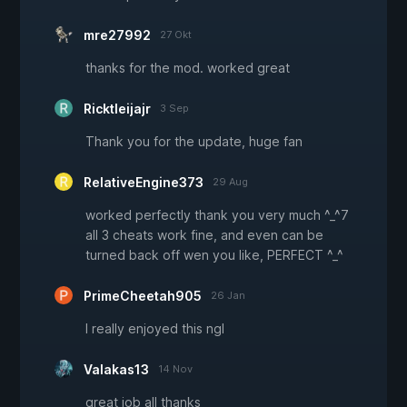
mre27992
27 Okt
thanks for the mod. worked great
Ricktleijajr
3 Sep
Thank you for the update, huge fan
RelativeEngine373
29 Aug
worked perfectly thank you very much ^_^7
all 3 cheats work fine, and even can be
turned back off wen you like, PERFECT ^_^
PrimeCheetah905
26 Jan
I really enjoyed this ngl
Valakas13
14 Nov
great job all thanks