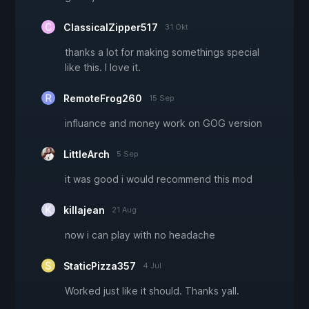
ClassicalZipper517
31 Okt
thanks a lot for making somethings special
like this. I love it.
RemoteFrog260
15 Sep
influance and money work on GOG version
LittleArch
5 Sep
it was good i would recommend this mod
killajean
21 Aug
now i can play with no headache
StaticPizza357
4 Jul
Worked just like it should. Thanks yall.