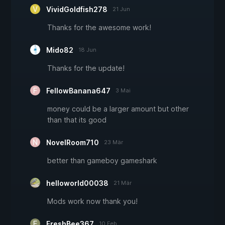
VividGoldfish278
21 Jun
Thanks for the awesome work!
Mido82
18 Jun
Thanks for the update!
FellowBanana647
3 Mai
money could be a larger amount but other
than that its good
NovelRoom710
23 Mär
better than gameboy gameshark
helloworld00038
21 Mär
Mods work now thank you!
FreshBee367
10 Feb