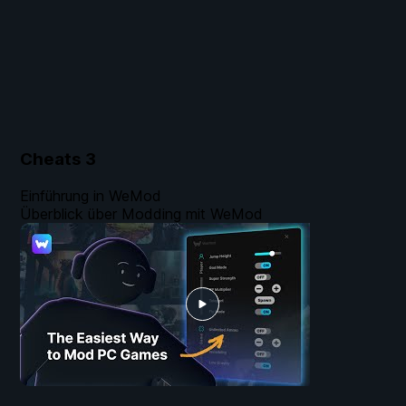
Cheats
3
Einführung in WeMod
Überblick über Modding mit WeMod