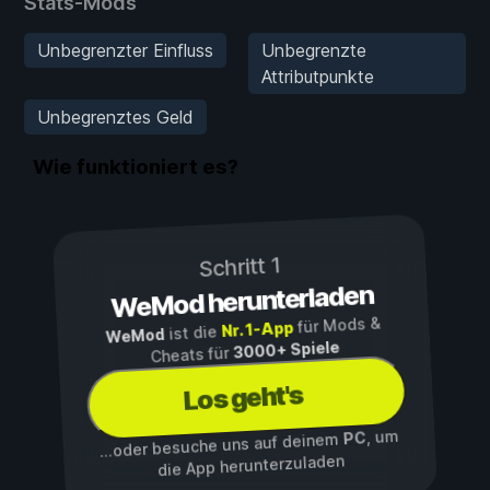
Stats-Mods
Unbegrenzter Einfluss
Unbegrenzte
Attributpunkte
Unbegrenztes Geld
Wie funktioniert es?
Schritt 1
WeMod herunterladen
für Mods &
Nr. 1-App
ist die
WeMod
3000+ Spiele
Cheats für
Los geht's
, um
PC
...oder besuche uns auf deinem
die App herunterzuladen