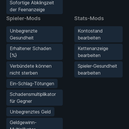
Sofortige Abklingzeit
der Feenanzeige
Spieler-Mods
Stats-Mods
Unbegrenzte
Kontostand
Gesundheit
bearbeiten
Erhaltener Schaden
Kettenanzeige
[%}
bearbeiten
Verbündete können
Spieler-Gesundheit
nicht sterben
bearbeiten
Ein-Schlag-Tötungen
Schadensmultiplikator
für Gegner
Unbegrenztes Geld
Geldgewinn-