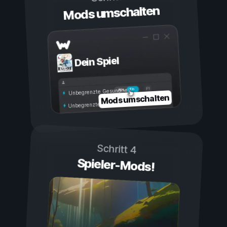
Mods umschalten
Dein Spiel
Ein
Aus
Unbegrenzte Gesundheit
Mods umschalten
Unbegrenzte Ausdauer
Schritt 4
Spieler-Mods!