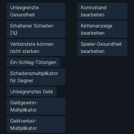
Unbegrenzte
Kontostand
Gesundheit
bearbeiten
Erhaltener Schaden
Kettenanzeige
[%}
bearbeiten
Verbündete können
Spieler-Gesundheit
nicht sterben
bearbeiten
Ein-Schlag-Tötungen
Schadensmultiplikator
für Gegner
Unbegrenztes Geld
Geldgewinn-
Multiplikator
Geldverlust-
Multiplikator