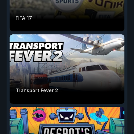
FIFA 17
Transport Fever 2