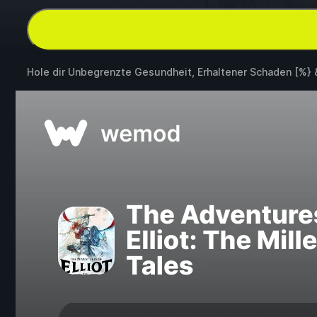
Hole dir Unbegrenzte Gesundheit, Erhaltener Schaden [%}