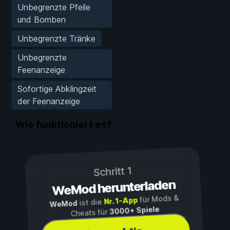
Unbegrenzte Pfeile
und Bomben
Unbegrenzte Tränke
Unbegrenzte
Feenanzeige
Sofortige Abklingzeit
der Feenanzeige
Wie funktioniert es?
Schritt 1
WeMod herunterladen
für Mods &
Nr. 1-App
ist die
WeMod
3000+ Spiele
Cheats für