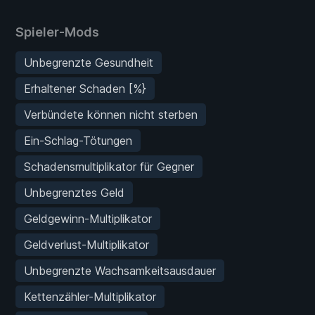
Spieler-Mods
Unbegrenzte Gesundheit
Erhaltener Schaden [%}
Verbündete können nicht sterben
Ein-Schlag-Tötungen
Schadensmultiplikator für Gegner
Unbegrenztes Geld
Geldgewinn-Multiplikator
Geldverlust-Multiplikator
Unbegrenzte Wachsamkeitsausdauer
Kettenzähler-Multiplikator