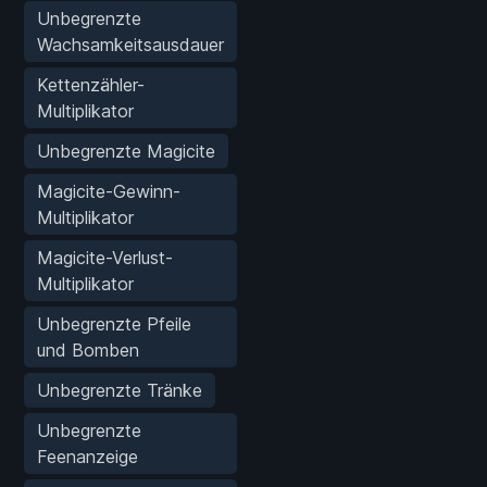
Unbegrenzte
Wachsamkeitsausdauer
Kettenzähler-
Multiplikator
Unbegrenzte Magicite
Magicite-Gewinn-
Multiplikator
Magicite-Verlust-
Multiplikator
Unbegrenzte Pfeile
und Bomben
Unbegrenzte Tränke
Unbegrenzte
Feenanzeige