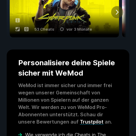
53 Cheats
vor 3 Monate
Personalisiere deine Spiele
sicher mit WeMod
WeMod ist immer sicher und immer frei
wegen unserer Gemeinschaft von
Millionen von Spielern auf der ganzen
Welt. Wir werden zu von WeMod Pro-
Abonnenten unterstützt. Schau dir
unsere Bewertungen auf
Trustpilot
an.
Wie verwende ich die Cheats in The