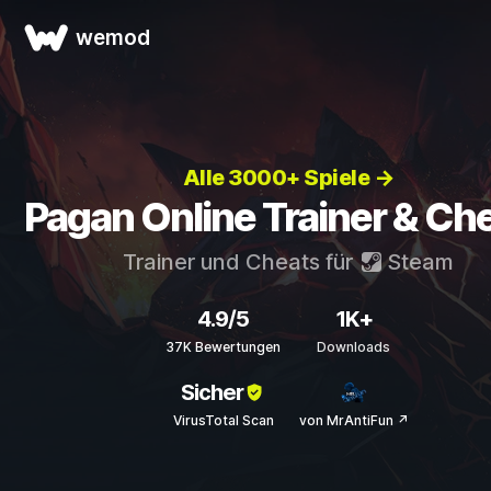
wemod
Alle 3000+ Spiele →
Pagan Online Trainer & Ch
Trainer und Cheats für
Steam
4.9/5
1K+
37K Bewertungen
Downloads
Sicher
VirusTotal Scan
von MrAntiFun ↗