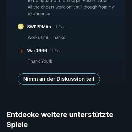
to be updated to be Pagan Absent Gods.
All the cheats work on it still though from my
experience.
SWPPPMAn
18 Feb
Works fine. Thanks
War0666
15 Feb
Thank You!!!
Nimm an der Diskussion teil
Entdecke weitere unterstützte
Spiele