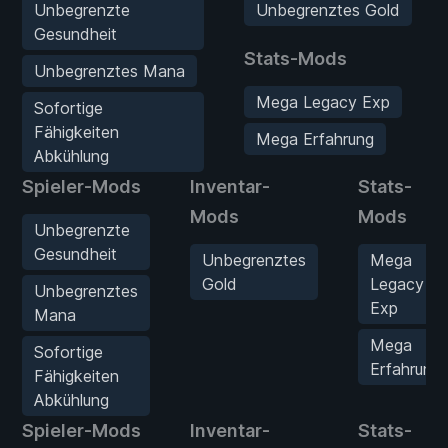
Unbegrenzte
Unbegrenztes Gold
Gesundheit
Stats-Mods
Unbegrenztes Mana
Mega Legacy Exp
Sofortige
Fähigkeiten
Mega Erfahrung
Abkühlung
Spieler-Mods
Inventar-
Stats-
Mods
Mods
Unbegrenzte
Gesundheit
Unbegrenztes
Mega
Gold
Legacy
Unbegrenztes
Exp
Mana
Mega
Sofortige
Erfahrung
Fähigkeiten
Abkühlung
Spieler-Mods
Inventar-
Stats-