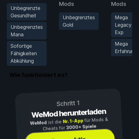
Mods
Mods
Unbegrenzte
Gesundheit
Unbegrenztes
Mega
Gold
Legacy
Unbegrenztes
Exp
Mana
Mega
Sofortige
Erfahrung
Fähigkeiten
Abkühlung
Wie funktioniert es?
Schritt 1
WeMod herunterladen
für Mods &
Nr. 1-App
ist die
WeMod
3000+ Spiele
Cheats für