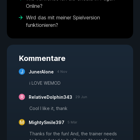
Online?
Wird das mit meiner Spielversion
funktionieren?
Kommentare
JunerAlone
4 Nov
i LOVE WEMOD
RelativeDolphin343
29 Jun
Cool I like it, thank
MightySmile397
5 Mär
Thanks for the fun! And, the trainer needs