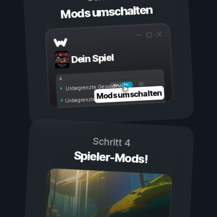
Mods umschalten
Dein Spiel
Ein
Aus
Unbegrenzte Gesundheit
Mods umschalten
Unbegrenzte Ausdauer
Schritt 4
Spieler-Mods!