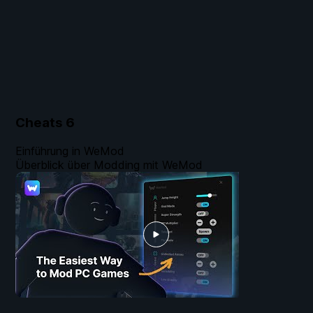
Cheats
6
Einführung in WeMod
Überblick über Modding mit WeMod