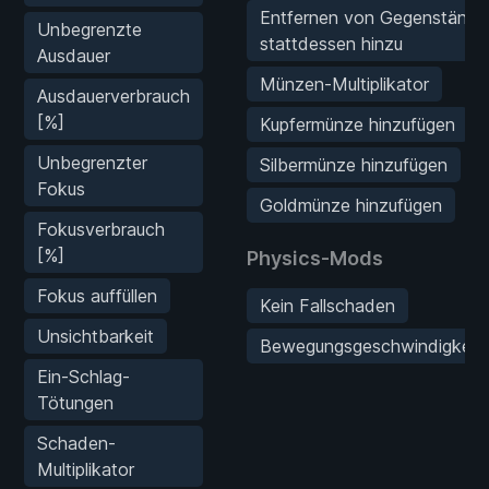
Entfernen von Gegenstände
Unbegrenzte
stattdessen hinzu
Ausdauer
Münzen-Multiplikator
Ausdauerverbrauch
[%]
Kupfermünze hinzufügen
Unbegrenzter
Silbermünze hinzufügen
Fokus
Goldmünze hinzufügen
Fokusverbrauch
[%]
Physics-Mods
Fokus auffüllen
Kein Fallschaden
Unsichtbarkeit
Bewegungsgeschwindigkeitsm
Ein-Schlag-
Tötungen
Schaden-
Multiplikator