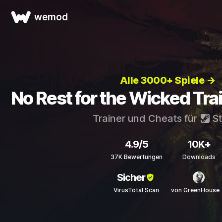
wemod
Alle 3000+ Spiele →
No Rest for the Wicked Tra
Trainer und Cheats für
S
4.9/5
10K+
37K Bewertungen
Downloads
Sicher
VirusTotal Scan
von GreenHouse