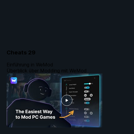
Cheats
29
Einführung in WeMod
Überblick über Modding mit WeMod