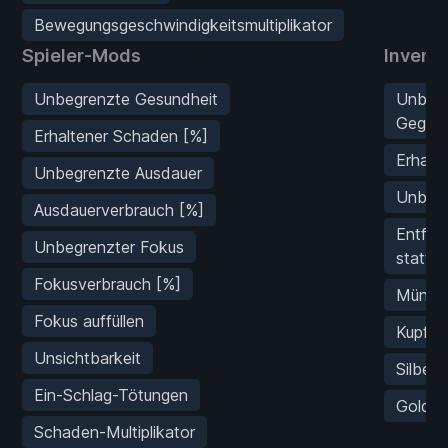
Bewegungsgeschwindigkeitsmultiplikator
Spieler-Mods
Invent
Unbegrenzte Gesundheit
Unbeg
Gegens
Erhaltener Schaden [%]
Erhalt
Unbegrenzte Ausdauer
Unbegr
Ausdauerverbrauch [%]
Entfer
Unbegrenzter Fokus
stattd
Fokusverbrauch [%]
Münzen
Fokus auffüllen
Kupfer
Unsichtbarkeit
Silber
Ein-Schlag-Tötungen
Goldmü
Schaden-Multiplikator