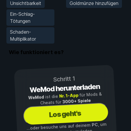
Unsichtbarkeit
Goldmünze hinzufügen
Ein-Schlag-
Tötungen
Schaden-
Multiplikator
Wie funktioniert es?
Schritt 1
WeMod herunterladen
für Mods &
Nr. 1-App
ist die
WeMod
3000+ Spiele
Cheats für
Los geht's
, um
PC
...oder besuche uns auf deinem