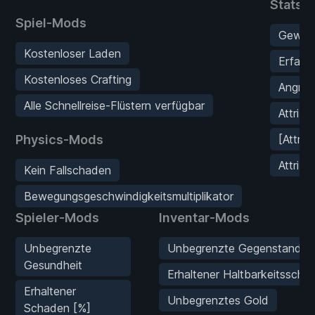
Stats-
Spiel-Mods
Gewich
Kostenloser Laden
Erfahru
Kostenloses Crafting
Angriff
Alle Schnellreise-Flüstern verfügbar
Attribu
Physics-Mods
[Attrib
Attribu
Kein Fallschaden
Bewegungsgeschwindigkeitsmultiplikator
Spieler-Mods
Inventar-Mods
Unbegrenzte
Unbegrenzte Gegenstandsha
Gesundheit
Erhaltener Haltbarkeitsscha
Erhaltener
Unbegrenztes Gold
Schaden [%]