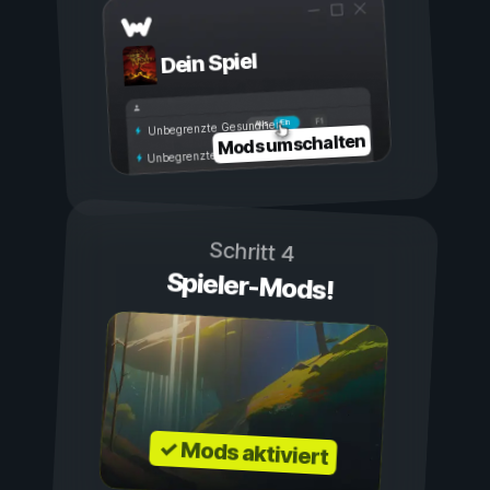
Dein Spiel
Ein
Aus
Unbegrenzte Gesundheit
Mods umschalten
Unbegrenzte Ausdauer
Schritt 4
Spieler-Mods!
✓ Mods aktiviert