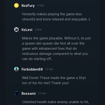
KozFury
2 Mai
Honestly makes playing the game less
stressful and more relaxed and enjoyable :)
ItzLevi
2 Mai
Makes the game playable. Without it, its just
a spawn-die-spawn-die fest all over the
game with imbalanced foes that do
rediculous damage compared to what you
can do starting off..
Forbidden69
23 Apr
Well Done! These made the game a Shyt
ton of fun for me!! Thank you!
Bossanii
23 Apr
Unlimited health make enemy unable to hit,