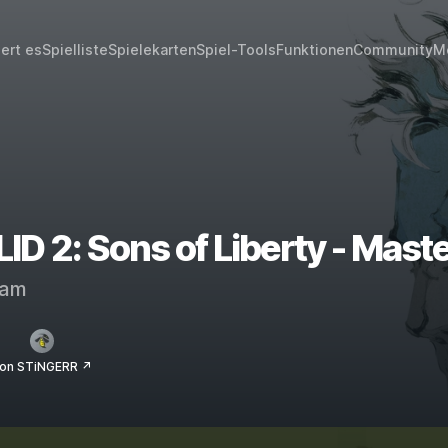
iert es
Spielliste
Spielekarten
Spiel-Tools
Funktionen
Community
M
 2: Sons of Liberty - Master
eam
on STiNGERR ↗