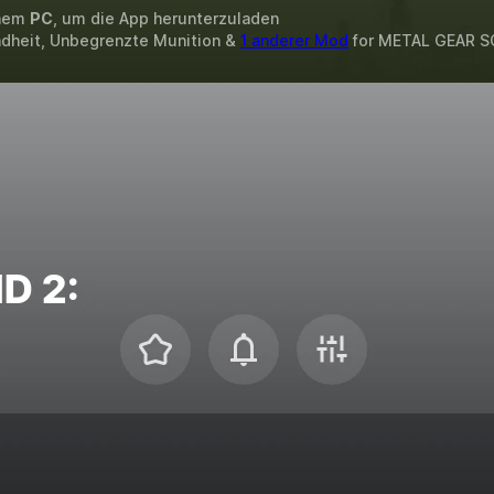
inem
PC
, um die App herunterzuladen
dheit, Unbegrenzte Munition &
1 anderer Mod
for
METAL GEAR SOL