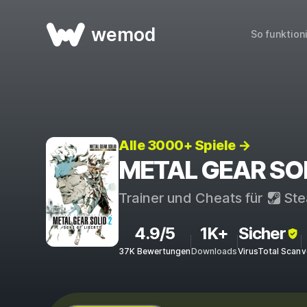
wemod
So funktion
Alle 3000+ Spiele →
METAL GEAR SOLID
Trainer und Cheats für
St
4.9/5
1K+
Sicher
37K Bewertungen
Downloads
VirusTotal Scan
v