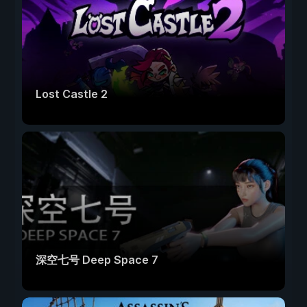
Lost Castle 2
深空七号 Deep Space 7