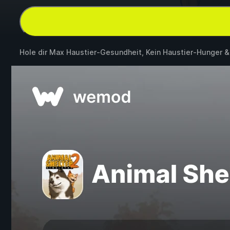
Hole dir Max Haustier-Gesundheit, Kein Haustier-Hunger 