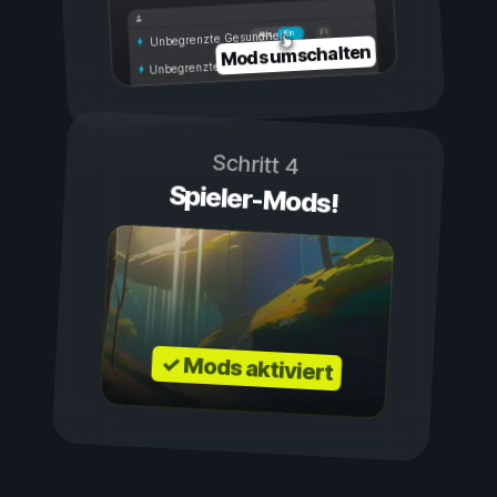
Ein
Aus
Unbegrenzte Gesundheit
Mods umschalten
Unbegrenzte Ausdauer
Schritt 4
Spieler-Mods!
✓ Mods aktiviert