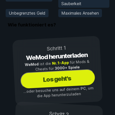
Sauberkeit
Unbegrenztes Geld
Maximales Ansehen
Wie funktioniert es?
Schritt 1
WeMod herunterladen
für Mods &
Nr. 1-App
ist die
WeMod
3000+ Spiele
Cheats für
Los geht's
, um
PC
...oder besuche uns auf deinem
die App herunterzuladen
Schritt 2