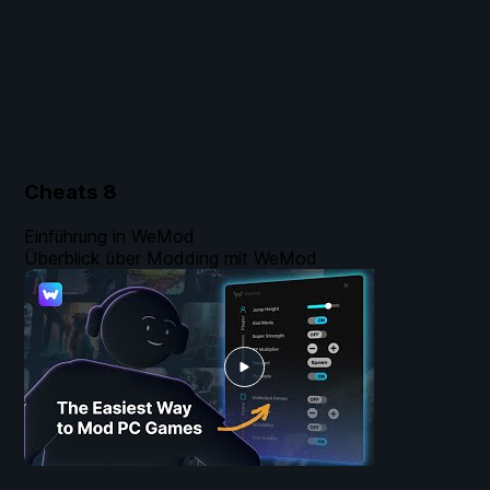
Cheats
8
Einführung in WeMod
Überblick über Modding mit WeMod