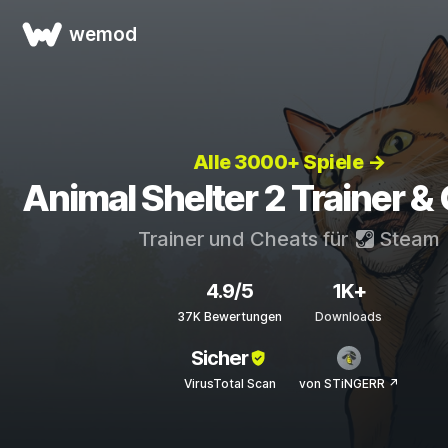
wemod
Alle 3000+ Spiele →
Animal Shelter 2 Trainer &
Trainer und Cheats für
Steam
4.9/5
1K+
37K Bewertungen
Downloads
Sicher
VirusTotal Scan
von STiNGERR ↗