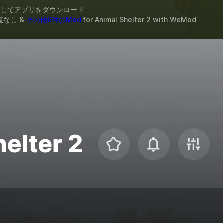
スしてアプリをダウンロード
腹なし &
その他6件のMod
for
Animal Shelter 2
with
WeMod