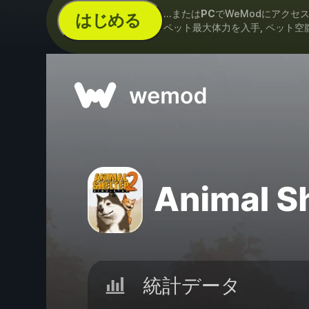
...または
PC
でWeModにアクセ
はじめる
ペット最大体力を入手, ペット空