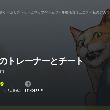
み
ゲームリスト
ゲームマップ
ゲームツール
機能
コミュニティ
私のアカウ
er 2 のトレーナーとチート
am
作成者：STiNGERR ↗
lスキャン済み