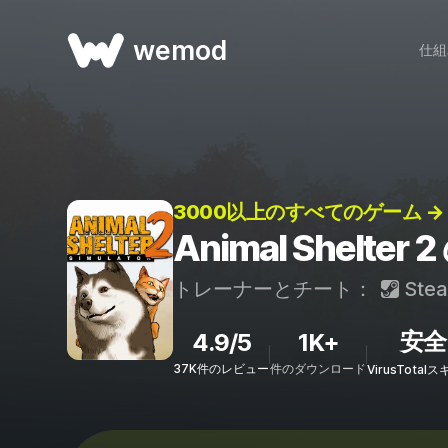
wemod
仕組
3000以上のすべてのゲーム →
Animal Shelt
トレーナーとチート：
Ste
安全
4.9/5
1K+
37K件のレビュー
件のダウンロード
VirusTota