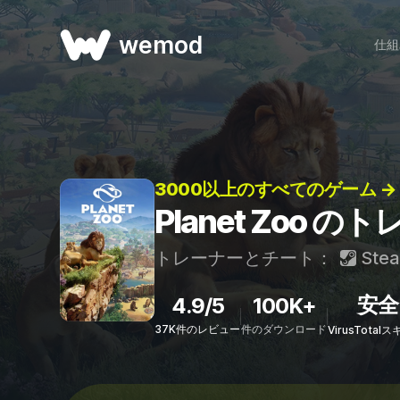
wemod
仕組
3000以上のすべてのゲーム →
Planet Zoo 
トレーナーとチート：
Ste
安全
4.9/5
100K+
37K件のレビュー
件のダウンロード
VirusTota