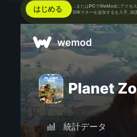
...または
PC
でWeModにアクセ
はじめる
50Kマネーを追加するを入手, 保