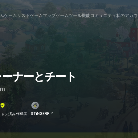
み
ゲームリスト
ゲームマップ
ゲームツール
機能
コミュニティ
私のアカウ
のトレーナーとチート
am
作成者：STiNGERR ↗
lスキャン済み