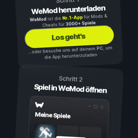
Schritt 1
WeMod herunterladen
für Mods &
Nr. 1-App
ist die
WeMod
3000+ Spiele
Cheats für
Los geht's
, um
PC
...oder besuche uns auf deinem
die App herunterzuladen
Schritt 2
Spiel in WeMod öffnen
Meine Spiele