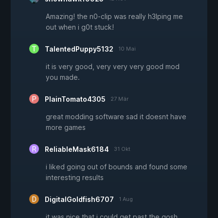
Amazing! the n0-clip was really h3lping me
out when i g0t stuck!
TalentedPuppy5132
10 Mai
it is very good, very very very good mod
you made.
PlainTomato4305
27 Mär
great modding software sad it doesnt have
more games
ReliableMask6184
31 Okt
i liked going out of bounds and found some
interesting results
DigitalGoldfish6707
1 Aug
it was nice that i could get past the gosh