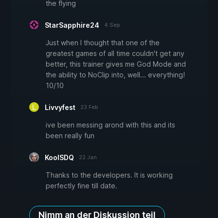
the flying
StarSapphire24
4 Sep
Just when I thought that one of the
greatest games of all time couldn't get any
better, this trainer gives me God Mode and
the ability to NoClip into, well... everything!
10/10
Livvyfest
23 Feb
ive been messing arond with this and its
been really fun
KoolSDQ
22 Jan
Thanks to the developers. It is working
perfectly fine till date.
Nimm an der Diskussion teil