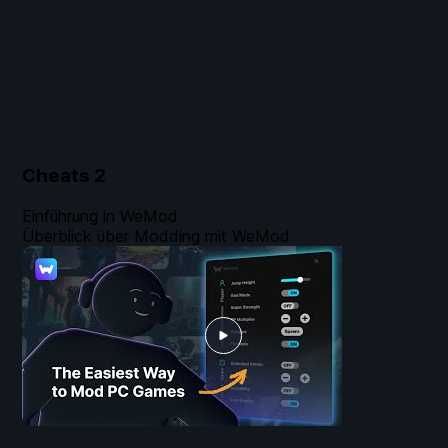
Cheats
2
Einführung in WeMod
Überblick über Modding mit WeMod