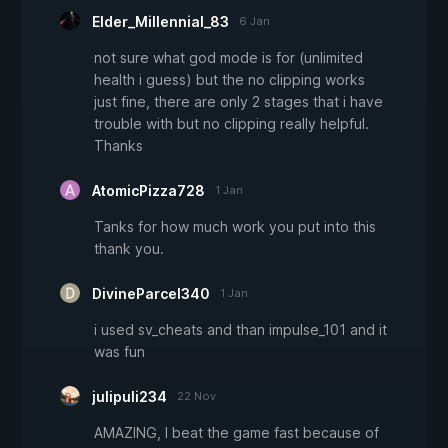
Elder_Millennial_83
6 Jan
not sure what god mode is for (unlimited
health i guess) but the no clipping works
just fine, there are only 2 stages that i have
trouble with but no clipping really helpful.
Thanks
AtomicPizza728
1 Jan
Tanks for how much work you put into this
thank you.
DivineParcel340
1 Jan
i used sv_cheats and than impulse_101 and it
was fun
julipuli234
22 Nov
AMAZING, I beat the game fast because of