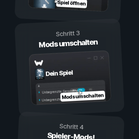
Spiel öffnen
Schritt 3
Mods umschalten
Dein Spiel
Ein
Aus
Unbegrenzte Gesundheit
Mods umschalten
Unbegrenzte Ausdauer
Schritt 4
Spieler-Mods!