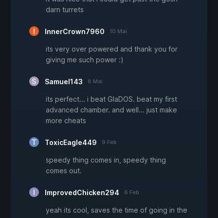
darn turrets
InnerCrown7960
10 Mai
its very over powered and thank you for
giving me such power :)
Samuel143
8 Mai
its perfect... i beat GlaDOS. beat my first
advanced chamber. and well... just make
more cheats
ToxicEagle449
9 Feb
speedy thing comes in, speedy thing
comes out.
ImprovedChicken294
6 Feb
yeah its cool, saves the time of going in the