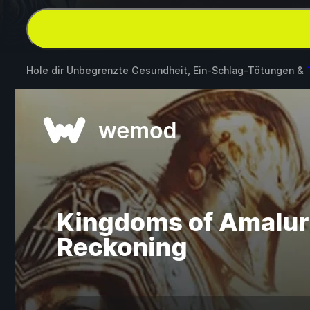
Hole dir Unbegrenzte Gesundheit, Ein-Schlag-Tötungen &