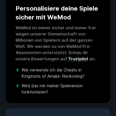
Personalisiere deine Spiele
sicher mit WeMod
WeMod ist immer sicher und immer frei
wegen unserer Gemeinschaft von
Millionen von Spielern auf der ganzen
Welt. Wir werden zu von WeMod Pro-
Abonnenten unterstützt. Schau dir
unsere Bewertungen auf
Trustpilot
an.
Wie verwende ich die Cheats in
Kingdoms of Amalur: Reckoning?
Wird das mit meiner Spielversion
funktionieren?