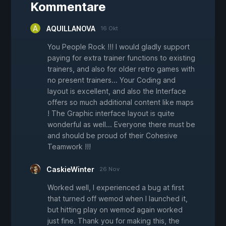
Kommentare
AQUILLANOVA
16 Okt
You People Rock !!! I would gladly support
paying for extra trainer functions to existing
trainers, and also for older retro games with
no present trainers... Your Coding and
layout is excellent, and also the Interface
offers so much additional content like maps
! The Graphic interface layout is quite
wonderful as well... Everyone there must be
and should be proud of their Cohesive
Teamwork !!!
CaskieWinter
26 Nov
Worked well, I experienced a bug at first
that turned off wemod when I launched it,
but hitting play on wemod again worked
just fine. Thank you for making this, the