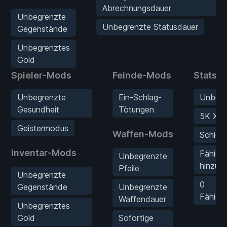
Abrechnungsdauer
Unbegrenzte
Unbegrenzte Statusdauer
Gegenstände
Unbegrenztes
Gold
Spieler-Mods
Feinde-Mods
Stats-
Unbegrenzte
Ein-Schlag-
Unbegr
Gesundheit
Tötungen
5K XP 
Geistermodus
Waffen-Mods
Schicks
Inventar-Mods
Fähigke
Unbegrenzte
hinzuf
Pfeile
Unbegrenzte
0
Gegenstände
Unbegrenzte
Fähigke
Waffendauer
Unbegrenztes
Gold
Sofortige