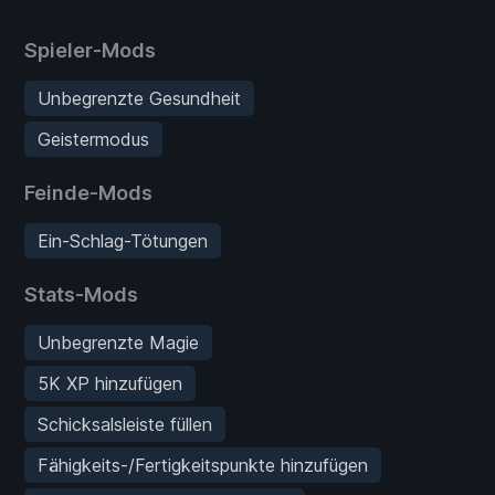
Spieler-Mods
Unbegrenzte Gesundheit
Geistermodus
Feinde-Mods
Ein-Schlag-Tötungen
Stats-Mods
Unbegrenzte Magie
5K XP hinzufügen
Schicksalsleiste füllen
Fähigkeits-/Fertigkeitspunkte hinzufügen