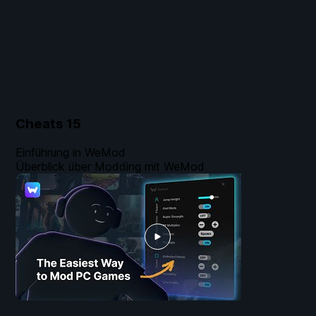
Cheats
15
Einführung in WeMod
Überblick über Modding mit WeMod