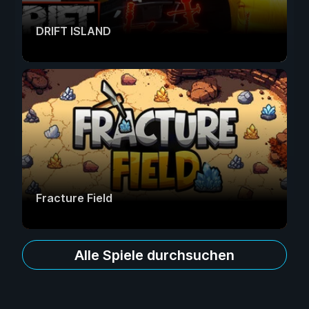
DRIFT ISLAND
Fracture Field
Alle Spiele durchsuchen