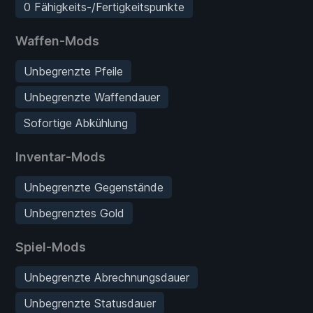
0 Fähigkeits-/Fertigkeitspunkte
Waffen-Mods
Unbegrenzte Pfeile
Unbegrenzte Waffendauer
Sofortige Abkühlung
Inventar-Mods
Unbegrenzte Gegenstände
Unbegrenztes Gold
Spiel-Mods
Unbegrenzte Abrechnungsdauer
Unbegrenzte Statusdauer