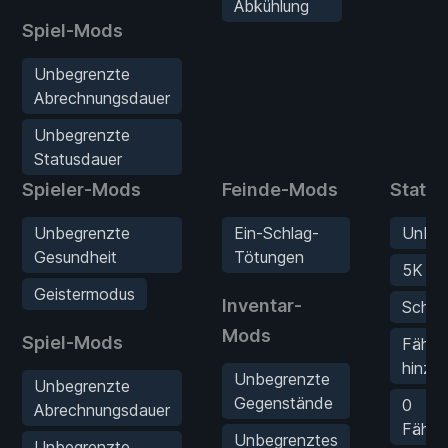
Abkühlung
Spiel-Mods
Unbegrenzte
Abrechnungsdauer
Unbegrenzte
Statusdauer
Spieler-Mods
Feinde-Mods
Stats
Unbegrenzte
Ein-Schlag-
Unbeg
Gesundheit
Tötungen
5K XP
Geistermodus
Inventar-
Schick
Mods
Spiel-Mods
Fähigk
hinzu
Unbegrenzte
Unbegrenzte
Gegenstände
0
Abrechnungsdauer
Fähigk
Unbegrenztes
Unbegrenzte