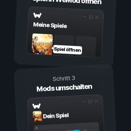
Spiel in WeMod öffnen
Meine Spiele
Spiel öffnen
Schritt 3
Mods umschalten
Dein Spiel