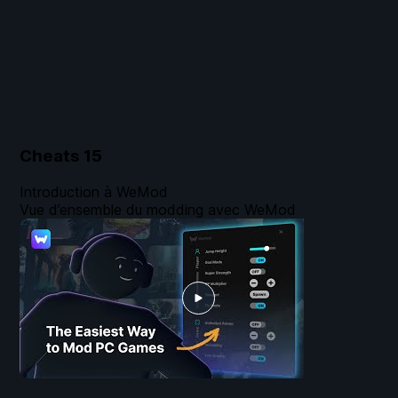
Cheats
15
Introduction à WeMod
Vue d’ensemble du modding avec WeMod