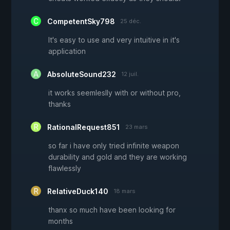
CompetentSky798
25 déc.
It's easy to use and very intuitive in it's
application
AbsoluteSound232
12 juil.
it works seemleslly with or without pro,
thanks
RationalRequest851
23 mars
so far i have only tried infinite weapon
durability and gold and they are working
flawlessly
RelativeDuck140
18 mars
thanx so much have been looking for
months