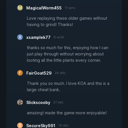
MagicalWorm455
17 janv.
Love replaying these older games without
having to grind! Thanks!
xsamplek77
6 août
thanks so much for this, enjoying how I can
just play through without worrying about
looting all the little plants every corner.
FairGoat529
28 déc.
Thank you so much. I love KOA and this is a
large cheat bank.
Slickscooby
27 déc.
amazing! made the game more enjoyable!
SecureSky991
19 déc.