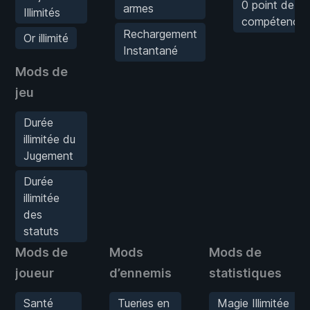
0 point de
armes
Illimités
compétence/a
Rechargement
Or illimité
Instantané
Mods de
jeu
Durée
illimitée du
Jugement
Durée
illimitée
des
statuts
Mods de
Mods
Mods de
joueur
d’ennemis
statistiques
Santé
Tueries en
Magie Illimitée