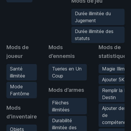
Mods de jeu
Durée illimitée du
Jugement
Durée illimitée des
statuts
Mods de
Mods
Mods de
joueur
d’ennemis
statistiques
Santé
Tueries en Un
Magie Illimité
illimitée
Coup
Ajouter 5K X
Mode
Mods d’armes
Remplir la ba
Fantôme
Destin
Flèches
Mods
Ajouter des p
illimitées
de
d’inventaire
Durabilité
compétence/a
illimitée des
Objets