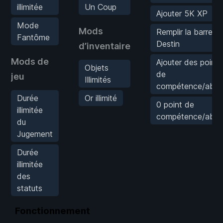
illimitée
Un Coup
Ajouter 5K XP
Mode
Mods
Remplir la barre d
Fantôme
Destin
d’inventaire
Mods de
Ajouter des points
Objets
de
jeu
Illimités
compétence/abilit
Durée
Or illimité
0 point de
illimitée
compétence/abilit
du
Jugement
Durée
illimitée
des
statuts
Fonctionnement