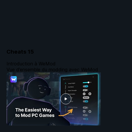
Cheats
15
Introduction à WeMod
Vue d’ensemble du modding avec WeMod