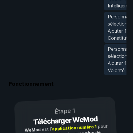
Intelligence
Personnag
sélectionné
Ajouter 1
Constitutio
Personnag
sélectionné
Ajouter 1
Volonté
Fonctionnement
Étape 1
Télécharger WeMod
pour
application numéro 1
est l’
WeMod
plus de