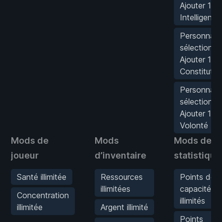
Ajouter 1
Intelligence
Personnag
sélectionné
Ajouter 1
Constitutio
Personnag
sélectionné
Ajouter 1
Volonté
Mods de
Mods
Mods de
joueur
d’inventaire
statistique
Santé illimitée
Ressources
Points de
illimitées
capacité
Concentration
illimités
illimitée
Argent illimité
Points