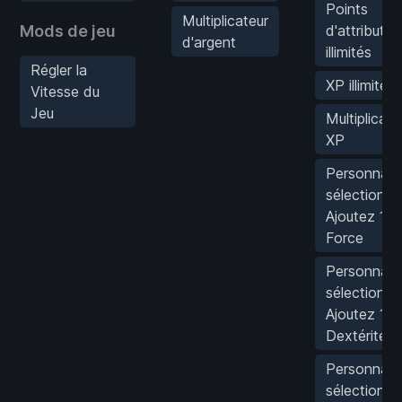
Points
Multiplicateur
Mods de jeu
d'attribut
d'argent
illimités
Régler la
XP illimité
Vitesse du
Jeu
Multiplicate
XP
Personnag
sélectionné
Ajoutez 1 e
Force
Personnag
sélectionné
Ajoutez 1 e
Dextérité
Personnag
sélectionné