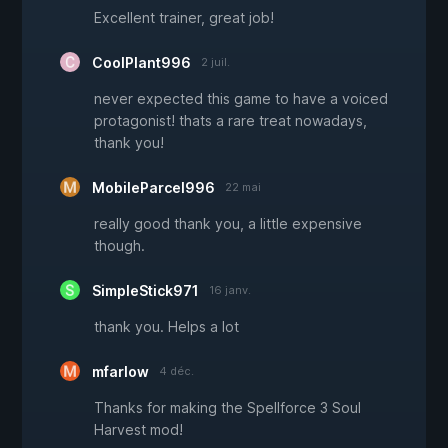
Excellent trainer, great job!
CoolPlant996
2 juil.
never expected this game to have a voiced
protagonist! thats a rare treat nowadays,
thank you!
MobileParcel996
22 mai
really good thank you, a little expensive
though.
SimpleStick971
16 janv.
thank you. Helps a lot
mfarlow
4 déc.
Thanks for making the Spellforce 3 Soul
Harvest mod!