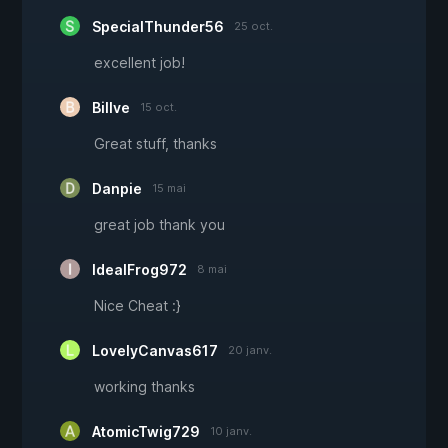
SpecialThunder56
25 oct.
excellent job!
Billve
15 oct.
Great stuff, thanks
Danpie
15 mai
great job thank you
IdealFrog972
8 mai
Nice Cheat :}
LovelyCanvas617
20 janv.
working thanks
AtomicTwig729
10 janv.