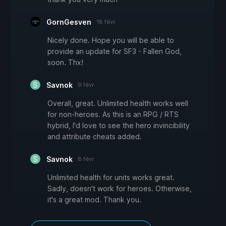
GornGesven
18 févr.
Nicely done. Hope you will be able to
provide an update for SF3 - Fallen God,
soon. Thx!
Savnok
9 févr.
Overall, great. Unlimited health works well
for non-heroes. As this is an RPG / RTS
hybrid, I'd love to see the hero invincibility
and attribute cheats added.
Savnok
8 févr.
Unlimited health for units works great.
Sadly, doesn't work for heroes. Otherwise,
it's a great mod. Thank you.