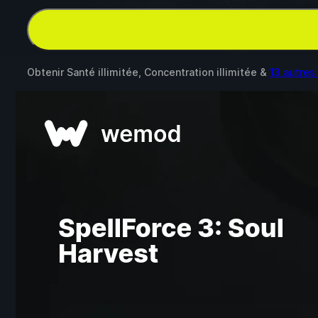
Obtenir Santé illimitée, Concentration illimitée &
13 autre