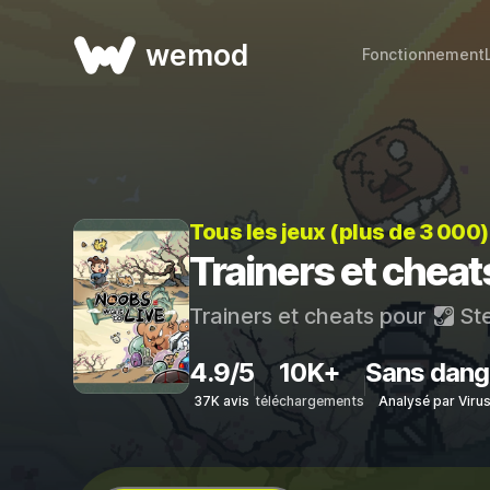
wemod
Fonctionnement
Tous les jeux (plus de 3 000
Trainers et cheat
Trainers et cheats pour
St
4.9/5
10K+
Sans dang
37K avis
téléchargements
Analysé par Viru