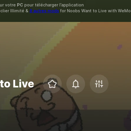
sur votre
PC
pour télécharger l’application
clier Illimité &
8 autres mods
for
Noobs Want to Live
with
WeMo