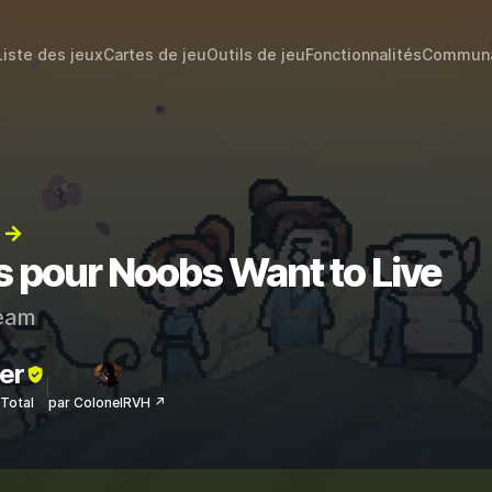
Liste des jeux
Cartes de jeu
Outils de jeu
Fonctionnalités
Commun
) →
s pour Noobs Want to Live
eam
er
sTotal
par ColonelRVH ↗