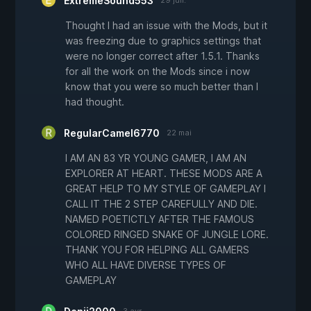
ExtremeSound553
29 juil.
Thought I had an issue with the Mods, but it
was freezing due to graphics settings that
were no longer correct after 1.5.1. Thanks
for all the work on the Mods since i now
know that you were so much better than I
had thought.
RegularCamel6770
22 mai
I AM AN 83 YR YOUNG GAMER, I AM AN
EXPLORER AT HEART. THESE MODS ARE A
GREAT HELP TO MY STYLE OF GAMEPLAY I
CALL IT THE 2 STEP CAREFULLY AND DIE.
NAMED POETICTLY AFTER THE FAMOUS
COLORED RINGED SNAKE OF JUNGLE LORE.
THANK YOU FOR HELPING ALL GAMERS
WHO ALL HAVE DIVERSE TYPES OF
GAMEPLAY