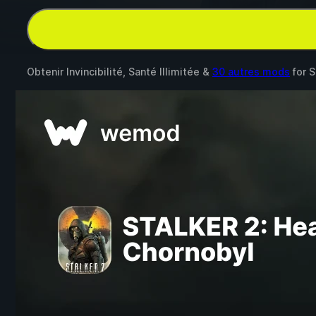
Obtenir Invincibilité, Santé Illimitée &
30 autres mods
for
S