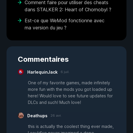
Comment faire pour utiliser des cheats
dans STALKER 2: Heart of Chornobyl ?
Est-ce que WeMod fonctionne avec
ma version du jeu ?
Commentaires
HarlequinJack
6 juil.
One of my favorite games, made infinitely
more fun with the mods you got loaded up
here! Would love to see future updates for
DLCs and such! Much love!
Deathups
26 avr.
this is actually the coolest thing ever made,
I could've never imagined a dope