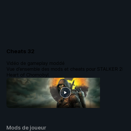
Cheats
32
Vidéo de gameplay moddé
Vue d’ensemble des mods et cheats pour STALKER 2:
Heart of Chornobyl
Mods de joueur