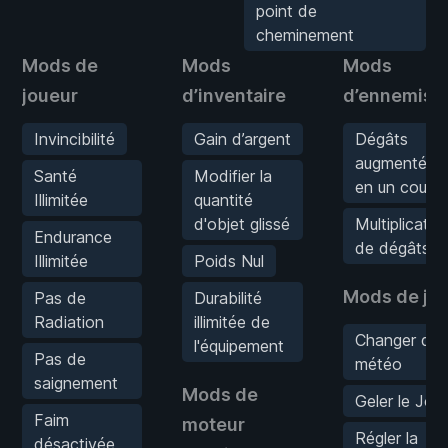
point de
cheminement
Mods de
Mods
Mods
joueur
d’inventaire
d’ennemis
Invincibilité
Gain d’argent
Dégâts
augmentés/T
Santé
Modifier la
en un coup
Illimitée
quantité
d'objet glissé
Multiplicateu
Endurance
de dégâts
Illimitée
Poids Nul
Mods de je
Pas de
Durabilité
Radiation
illimitée de
Changer de
l'équipement
Pas de
météo
saignement
Mods de
Geler le Jour
Faim
moteur
Régler la
désactivée