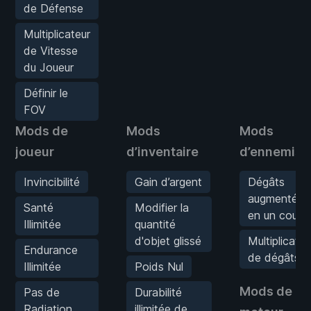
de Défense
Multiplicateur
de Vitesse
du Joueur
Définir le
FOV
Mods de
Mods
Mods
joueur
d’inventaire
d’ennemis
Invincibilité
Gain d’argent
Dégâts
augmentés/
Santé
Modifier la
en un coup
Illimitée
quantité
d'objet glissé
Multiplicateu
Endurance
de dégâts
Illimitée
Poids Nul
Mods de
Pas de
Durabilité
Radiation
illimitée de