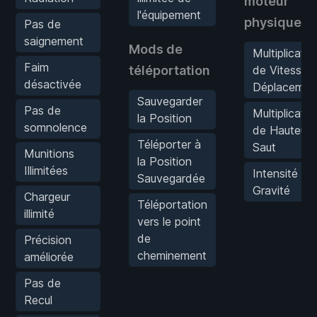
moteur
l'équipement
physique
Pas de
saignement
Mods de
Multiplicateu
Faim
téléportation
de Vitesse 
désactivée
Déplacemen
Sauvegarder
Pas de
Multiplicateu
la Position
somnolence
de Hauteur 
Téléporter à
Saut
Munitions
la Position
Illimitées
Intensité de 
Sauvegardée
Gravité
Chargeur
Téléportation
illimité
vers le point
de
Précision
cheminement
améliorée
Pas de
Recul