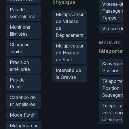
physique
Vitesse du
Pas de
Passage du
Multiplicateur
somnolence
Temps
de Vitesse
Munitions
de
Vitesse du j
Illimitées
Déplacement
Mods de
Chargeur
Multiplicateur
téléportati
illimité
de Hauteur
de Saut
Précision
Sauvegarder
améliorée
Intensité de
Position
la Gravité
Pas de
Téléporter à 
Recul
Position
Sauvegardé
Cadence de
tir améliorée
Téléportatio
vers le point
Mode Furtif
cheminemen
Multiplicateur