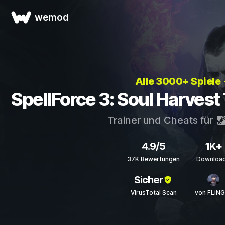
wemod
Alle 3000+ Spiele
SpellForce 3: Soul Harvest
Trainer und Cheats für
4.9/5
1K+
37K Bewertungen
Downloa
Sicher
VirusTotal Scan
von FLiN