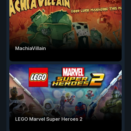
MachiaVillain
LEGO Marvel Super Heroes 2