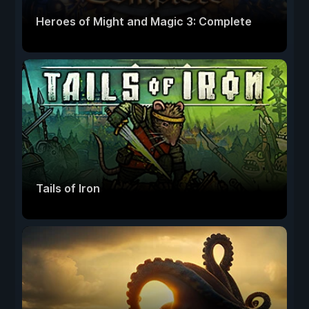
Heroes of Might and Magic 3: Complete
Tails of Iron