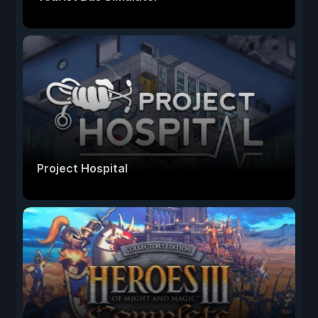
Project Hospital