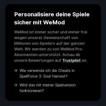
Personalisiere deine Spiele
sicher mit WeMod
WeMod ist immer sicher und immer frei
wegen unserer Gemeinschaft von
Millionen von Spielern auf der ganzen
Welt. Wir werden zu von WeMod Pro-
Abonnenten unterstützt. Schau dir
unsere Bewertungen auf
Trustpilot
an.
Wie verwende ich die Cheats in
SpellForce 3: Soul Harvest?
Wird das mit meiner Spielversion
funktionieren?