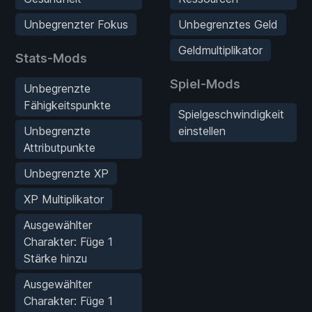
Unbegrenzter Fokus
Unbegrenztes Geld
Geldmultiplikator
Stats-Mods
Spiel-Mods
Unbegrenzte
Fähigkeitspunkte
Spielgeschwindigkeit
Unbegrenzte
einstellen
Attributpunkte
Unbegrenzte XP
XP Multiplikator
Ausgewählter
Charakter: Füge 1
Stärke hinzu
Ausgewählter
Charakter: Füge 1