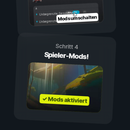
Ein
Aus
Unbegrenzte Gesundheit
Mods umschalten
Unbegrenzte Ausdauer
Schritt 4
Spieler-Mods!
✓ Mods aktiviert