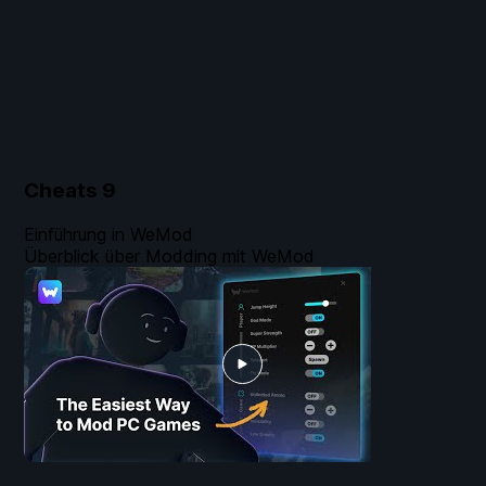
Cheats
9
Einführung in WeMod
Überblick über Modding mit WeMod