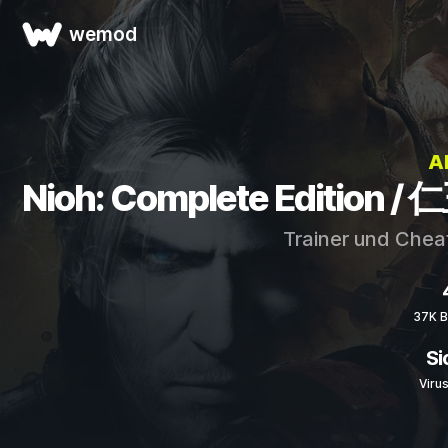
wemod
A
Nioh: Complete Edition / 
Trainer und Chea
37K B
Si
Viru