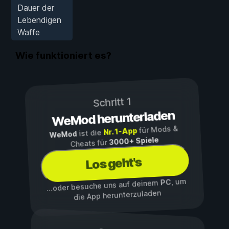
Dauer der
Lebendigen
Waffe
Wie funktioniert es?
Schritt 1
WeMod herunterladen
für Mods &
Nr. 1-App
ist die
WeMod
3000+ Spiele
Cheats für
Los geht's
, um
PC
...oder besuche uns auf deinem
die App herunterzuladen