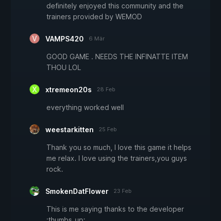
definitely enjoyed this community and the
trainers provided by WEMOD
VAMPS420
6 Mär
GOOD GAME . NEEDS THE INFINATTE ITEM
THOU LOL
xtremeon20s
28 Feb
everything worked well
weestarkitten
25 Feb
Thank you so much, I love this game it helps
me relax. I love using the trainers,you guys
rock.
SmokenDatFlower
23 Feb
This is me saying thanks to the developer
:thumbs_up: