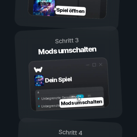
Spiel öffnen
Schritt 3
Mods umschalten
Dein Spiel
Ein
Aus
Unbegrenzte Gesundheit
Mods umschalten
Unbegrenzte Ausdauer
Schritt 4