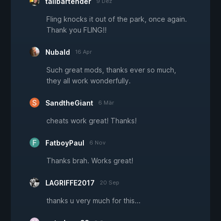
tallbartender
9 Dez
Fling knocks it out of the park, once again.
Thank you FLING!!
Nubald
16 Apr
Such great mods, thanks ever so much,
they all work wonderfully.
SandtheGiant
6 Mär
cheats work great! Thanks!
FatboyPaul
6 Nov
Thanks brah. Works great!
LAGRIFFE2017
20 Sep
thanks u very much for this...