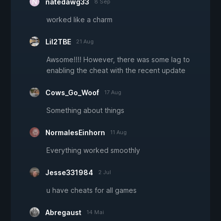
natedawg33
8 Sep
worked like a charm
Lil2TBE
21 Aug
Awsome!!!! However, there was some lag to
enabling the cheat with the recent update
Cows_Go_Woof
17 Aug
Something about things
NormalesEinhorn
11 Aug
Everything worked smoothly
Jesse331984
2 Jul
u have cheats for all games
Abregaust
14 Mai