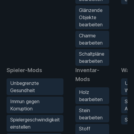
Glänzende
Objekte
bearbeiten
Charme
bearbeiten
Schaltpläne
bearbeiten
Spieler-Mods
Inventar-
Waf
Mods
Unbegrenzte
Unb
Gesundheit
Waff
Holz
bearbeiten
Immun gegen
Sup
Korruption
Angr
Stein
bearbeiten
Spielergeschwindigkeit
Sup
einstellen
Stoff