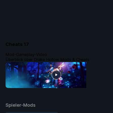
Cheats
17
Mod-Gameplay-Video
Überblick über Drake Hollow Mods & Cheats
Spieler-Mods