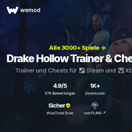
wemod
Alle 3000+ Spiele →
Drake Hollow Trainer & Ch
Trainer und Cheats für
Steam
und
Xb
4.9/5
1K+
37K Bewertungen
Downloads
Sicher
VirusTotal Scan
von FLiNG ↗