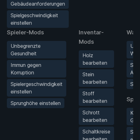
Gebäudeanforderungen
Spielgeschwindigkeit
einstellen
Spieler-Mods
Inventar-
Waf
Mods
Unbegrenzte
Unb
Gesundheit
Waff
Holz
bearbeiten
Immun gegen
Sup
Korruption
Angr
Stein
bearbeiten
Spielergeschwindigkeit
Sup
einstellen
Stoff
Spie
bearbeiten
Sprunghöhe einstellen
Schrott
Kei
bearbeiten
Geb
Schaltkreise
Spie
bearbeiten
eins