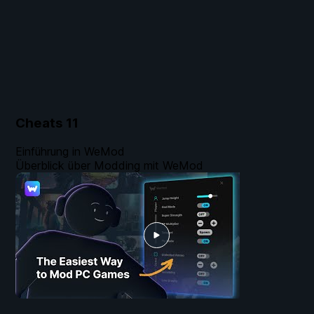
Cheats
11
Einführung in WeMod
Überblick über Modding mit WeMod