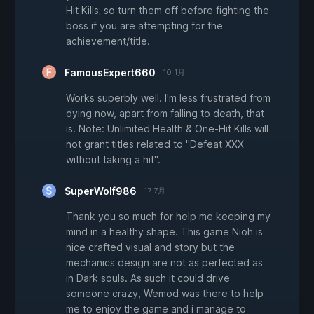
Hit Kills; so turn them off before fighting the
boss if you are attempting for the
achievement/title.
FamousExpert660
10 1月
Works superbly well. I'm less frustrated from
dying now, apart from falling to death, that
is. Note: Unlimited Health & One-Hit Kills will
not grant titles related to "Defeat XXX
without taking a hit".
SuperWolf986
17 7月
Thank you so much for help me keeping my
mind in a healthy shape. This game Nioh is
nice crafted visual and story but the
mechanics design are not as perfected as
in Dark souls. As such it could drive
someone crazy, Wemod was there to help
me to enjoy the game and i manage to