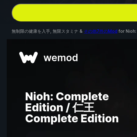
無制限の健康を入手, 無限スタミナ &
その他7件のMod
for
Nioh