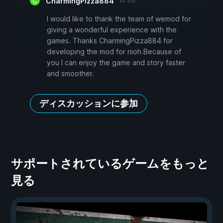
CharmingPizza884
10 3月
I would like to thank the team of wemod for
giving a wonderful experience with the
games. Thanks CharmingPizza884 for
developing the mod for nioh.Because of
you I can enjoy the game and story faster
and smoother.
ディスカッションに参加
サポートされているゲームをもっと
見る