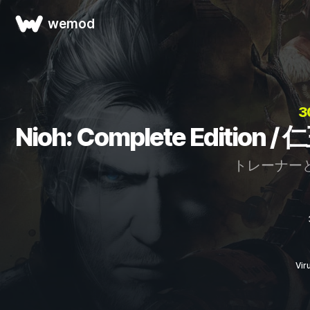
wemod
3
Nioh: Complete Editio
トレーナー
Vi