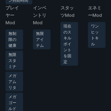
ン持続時間
プレイ
インベ
スタッ
エネミ
ヤー
ントリ
ツMod
ーMod
Mod
Mod
現在
ワン
のス
ヒッ
無制
無限
キル
トキ
限の
アイ
ポイ
ル
健康
テム
ント
無限
を固
スタ
定
ミナ
メガ
アム
リタ
メガ
ゴー
ルド