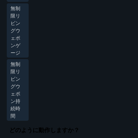
無制
限リ
ビン
グウ
ェポ
ンゲ
ージ
無制
限リ
ビン
グウ
ェポ
ン持
続時
間
どのように動作しますか？