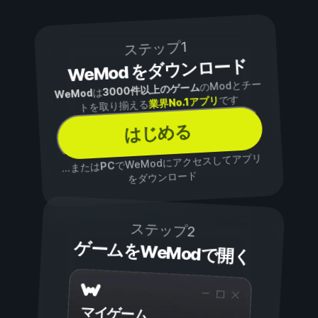
ステップ1
WeMod をダウンロード
のModとチー
3000件以上のゲーム
は
WeMod
です
業界No.1アプリ
トを取り揃える
はじめる
でWeModにアクセスしてアプリ
PC
...または
をダウンロード
ステップ2
ゲームをWeModで開く
マイゲーム