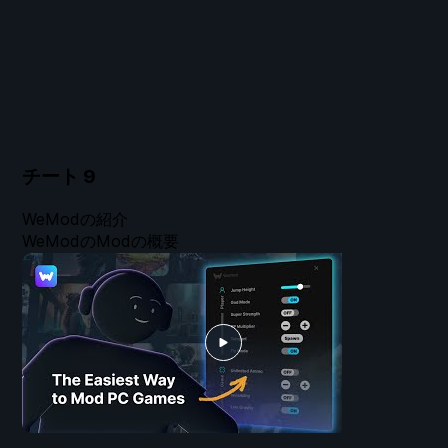
チート
9
WeModの紹介
WeModのModの概要