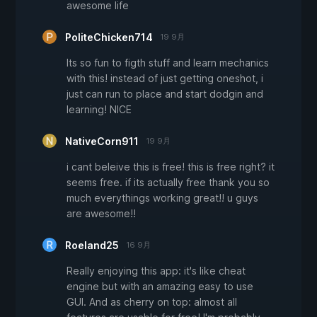
awesome life
PoliteChicken714
19 9月
Its so fun to figth stuff and learn mechanics
with this! instead of just getting oneshot, i
just can run to place and start dodgin and
learning! NICE
NativeCorn911
19 9月
i cant beleive this is free! this is free right? it
seems free. if its actually free thank you so
much everythings working great!! u guys
are awesome!!
Roeland25
16 9月
Really enjoying this app: it's like cheat
engine but with an amazing easy to use
GUI. And as cherry on top: almost all