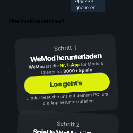
Upgrade
ignorieren
Wie funktioniert es?
Schritt 1
WeMod herunterladen
für Mods &
Nr. 1-App
ist die
WeMod
3000+ Spiele
Cheats für
Los geht's
, um
PC
...oder besuche uns auf deinem
die App herunterzuladen
Schritt 2