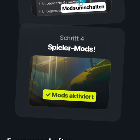
Ein
Aus
Unbegrenzte Gesundheit
Mods umschalten
Unbegrenzte Ausdauer
Schritt 4
Spieler-Mods!
✓ Mods aktiviert