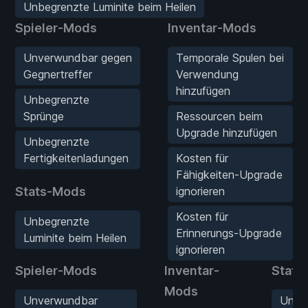
Unbegrenzte Luminite beim Heilen
Spieler-Mods
Inventar-Mods
Unverwundbar gegen
Temporale Spulen bei
Gegnertreffer
Verwendung
hinzufügen
Unbegrenzte
Sprünge
Ressourcen beim
Upgrade hinzufügen
Unbegrenzte
Fertigkeitenladungen
Kosten für
Fähigkeiten-Upgrade
Stats-Mods
ignorieren
Kosten für
Unbegrenzte
Erinnerungs-Upgrade
Luminite beim Heilen
ignorieren
Spieler-Mods
Inventar-
Stats
Mods
Unverwundbar
Unbe