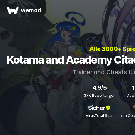
wemod
Alle 3000+ Spie
Kotama and Academy Citad
Trainer und Cheats fü
4.9/5
1
37K Bewertungen
Dow
Sicher
VirusTotal Scan
von Col