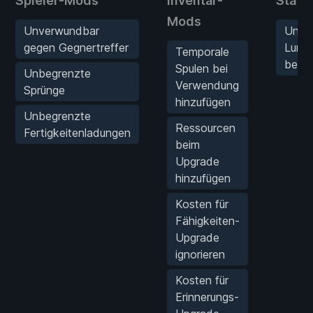
Spieler-Mods
Inventar-
Stats
Mods
Unverwundbar
Unbe
gegen Gegnertreffer
Lumin
Temporale
beim 
Spulen bei
Unbegrenzte
Verwendung
Sprünge
hinzufügen
Unbegrenzte
Ressourcen
Fertigkeitenladungen
beim
Upgrade
hinzufügen
Kosten für
Fähigkeiten-
Upgrade
ignorieren
Kosten für
Erinnerungs-