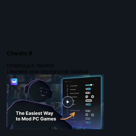
Cheats
8
Einführung in WeMod
Überblick über Modding mit WeMod