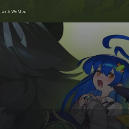
l
with
WeMod