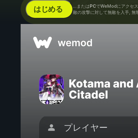
...または
PC
でWeModにアクセ
はじめる
敵の攻撃に対して無敵を入手, 無