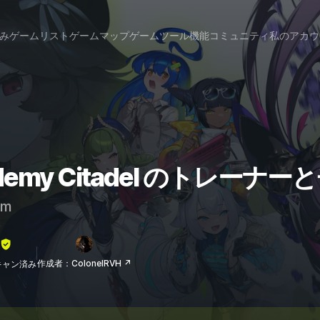
み
ゲームリスト
ゲームマップ
ゲームツール
機能
コミュニティ
私のアカウ
cademy Citadel のトレーナ
am
作成者：ColonelRVH ↗
lスキャン済み