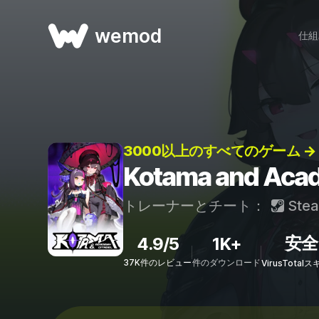
wemod
仕組
3000以上のすべてのゲーム →
Kotama and A
トレーナーとチート：
Ste
安全
4.9/5
1K+
37K件のレビュー
件のダウンロード
VirusTota