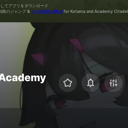
スしてアプリをダウンロード
制限のジャンプ &
その他6件のMod
for
Kotama and Academy Citade