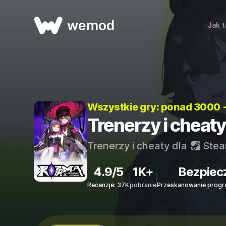
wemod
Jak t
Wszystkie gry: ponad 3000 
Trenerzy i cheat
Trenerzy i cheaty dla
Ste
4.9/5
1K+
Bezpiec
Recenzje: 37K
pobranie
Przeskanowanie progr