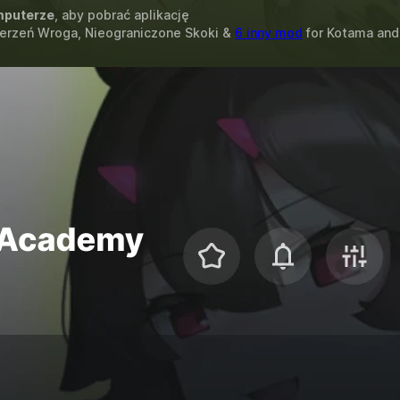
puterze
, aby pobrać aplikację
derzeń Wroga, Nieograniczone Skoki &
6 inny mod
for
Kotama and