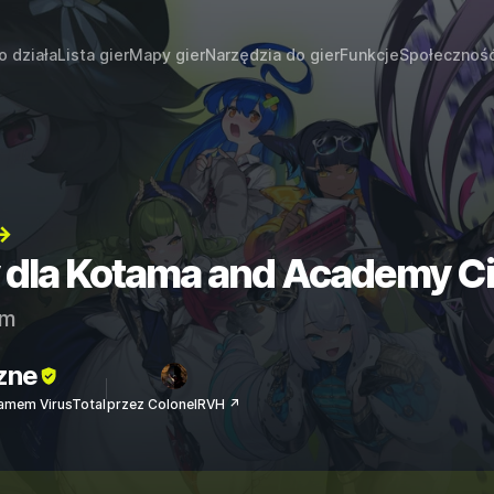
o działa
Lista gier
Mapy gier
Narzędzia do gier
Funkcje
Społecznoś
→
y dla Kotama and Academy Ci
am
zne
amem VirusTotal
przez ColonelRVH ↗