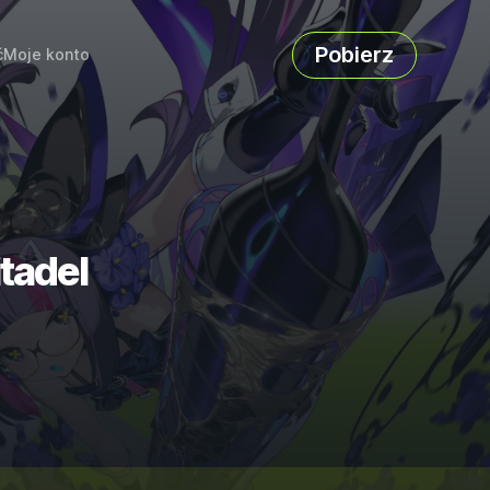
Pobierz
ć
Moje konto
tadel