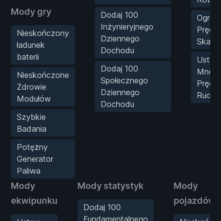
Mody gry
Dodaj 100
Ogrom
Inżynieryjnego
Prędk
Nieskończony
Dziennego
Skaut
ładunek
Dochodu
baterii
Ustaw
Dodaj 100
Mnożn
Nieskończone
Społecznego
Prędk
Zdrowie
Dziennego
Ruchu
Modułów
Dochodu
Szybkie
Badania
Potężny
Generator
Paliwa
Mody
Mody statystyk
Mody
ekwipunku
pojazdów
Dodaj 100
Fundamentalnego