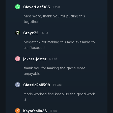
CleverLeaf385
3 mar
Nice Work, thank you for putting this
together!
Greyz72
15 lut
Megathnx for making this mod available to
us. Respect!
jokers-jester
8 paź
thank you for making the game more
enjoyable
ClassicRail598
14 wrz
mods worked fine keep up the good work
:)
KayoStalin36
13 sie