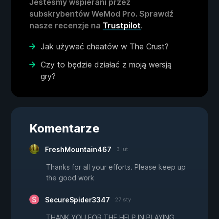
Jesteśmy wspierani przez
subskrybentów WeMod Pro. Sprawdź
nasze recenzje na
Trustpilot
.
Jak używać cheatów w The Crust?
Czy to będzie działać z moją wersją
gry?
Komentarze
FreshMountain467
3 lut
Thanks for all your efforts. Please keep up
the good work
SecureSpider3347
27 sty
THANK YOU FOR THE HELP IN PLAYING