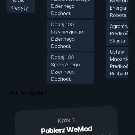
Ustaw
Nieskończ
Dziennego
Kredyty
Energia
Dochodu
Robota
Dodaj 100
Ogromna
Inżynieryjnego
Prędkość
Dziennego
Skauta
Dochodu
Ustaw
Dodaj 100
Mnożnik
Społecznego
Prędkości
Dziennego
Ruchu Rob
Dochodu
Jak to działa?
Krok 1
Pobierz WeMod