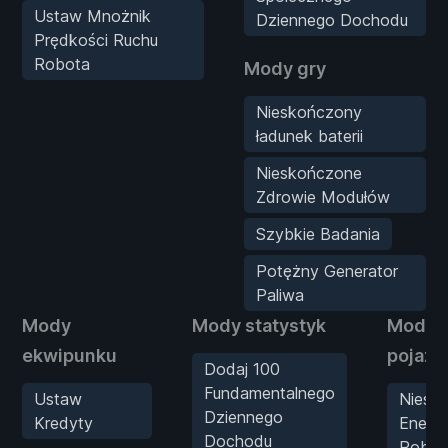
Ustaw Mnożnik
Dziennego Dochodu
Prędkości Ruchu
Robota
Mody gry
Nieskończony
ładunek baterii
Nieskończone
Zdrowie Modułów
Szybkie Badania
Potężny Generator
Paliwa
Mody
Mody statystyk
Mody
ekwipunku
pojaz
Dodaj 100
Fundamentalnego
Ustaw
Niesk
Dziennego
Kredyty
Energi
Dochodu
Robot