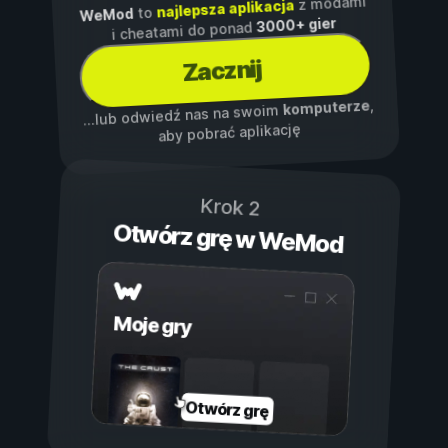
z modami
najlepsza aplikacja
to
WeMod
3000+ gier
i cheatami do ponad
Zacznij
,
komputerze
...lub odwiedź nas na swoim
aby pobrać aplikację
Krok 2
Otwórz grę w WeMod
Moje gry
Otwórz grę