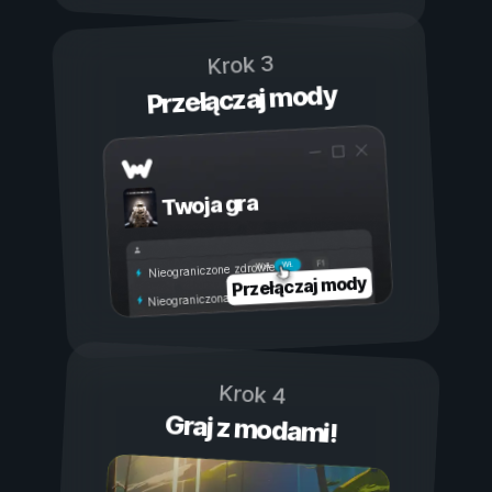
Krok 3
Przełączaj mody
Twoja gra
Wł.
Wył.
Nieograniczone zdrowie
Przełączaj mody
Nieograniczona wytrzymałość
Krok 4
Graj z modami!