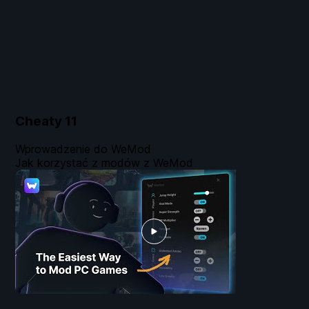
Cheaty
11
Wprowadzenie do WeMod
Jak korzystać z modów z WeMod