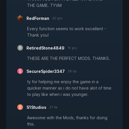
THE GAME. TYVM
RedForman
20 gru
Every function seems to work excellent -
Thank you!
RetiredStone4849
15 gru
THESE ARE THE PERFECT MODS. THANKS.
SecureSpider3347
28 lip
ty for helping me enjoy the game in a
quicker manner as i do not have alot of time
to play like when i was younger.
S1Studios
27 lip
Awesome with the Mods, thanks for doing
this.