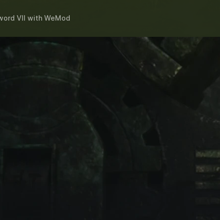
ord VII
with
WeMod