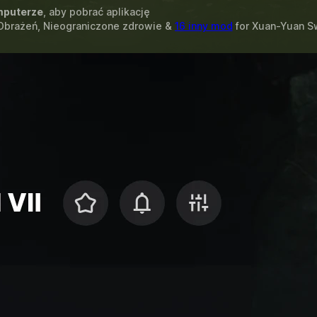
puterze
, aby pobrać aplikację
Obrażeń, Nieograniczone zdrowie &
16 inny mod
for
Xuan-Yuan Sw