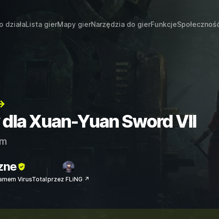
o działa
Lista gier
Mapy gier
Narzędzia do gier
Funkcje
Społecznoś
→
y dla Xuan-Yuan Sword VII
am
zne
amem VirusTotal
przez FLiNG ↗