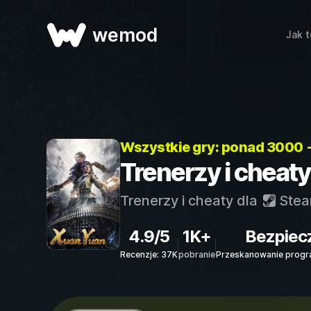
wemod
Jak t
Wszystkie gry: ponad 3000 
Trenerzy i cheat
Trenerzy i cheaty dla
Ste
4.9/5
1K+
Bezpiec
Recenzje: 37K
pobranie
Przeskanowanie progr