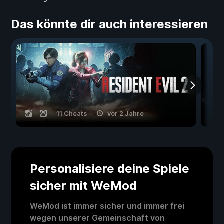
Das könnte dir auch interessieren
11 Cheats
vor 2 Jahre
Personalisiere deine Spiele
sicher mit WeMod
WeMod ist immer sicher und immer frei
wegen unserer Gemeinschaft von