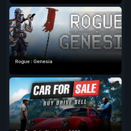
Rogue : Genesia