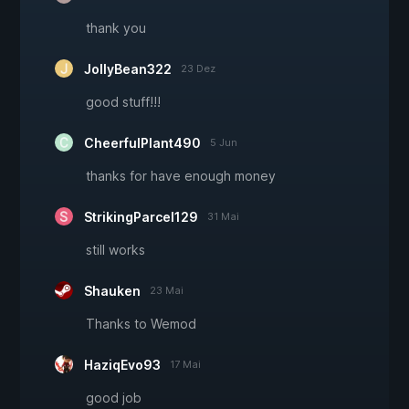
thank you
JollyBean322
23 Dez
good stuff!!!
CheerfulPlant490
5 Jun
thanks for have enough money
StrikingParcel129
31 Mai
still works
Shauken
23 Mai
Thanks to Wemod
HaziqEvo93
17 Mai
good job