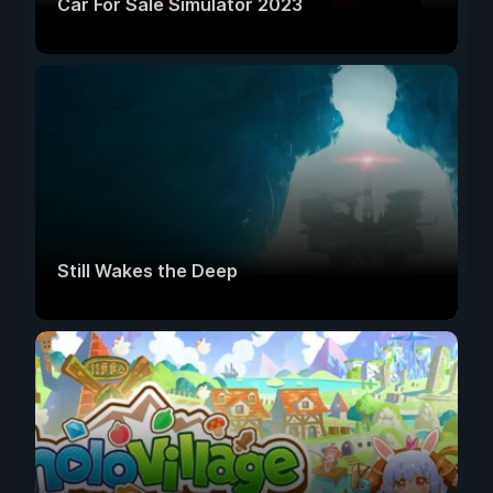
Car For Sale Simulator 2023
Still Wakes the Deep