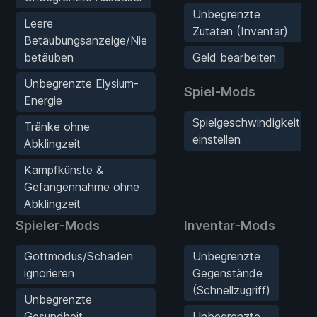
Unbegrenzte
Leere
Zutaten (Inventar)
Betäubungsanzeige/Nie
betäuben
Geld bearbeiten
Unbegrenzte Elysium-
Spiel-Mods
Energie
Spielgeschwindigkeit
Tränke ohne
einstellen
Abklingzeit
Kampfkünste &
Gefangennahme ohne
Abklingzeit
Spieler-Mods
Inventar-Mods
S
Gottmodus/Schaden
Unbegrenzte
ignorieren
Gegenstände
(Schnellzugriff)
Unbegrenzte
Gesundheit
Unbegrenzte