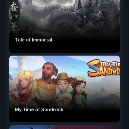
Tale of Immortal
My Time at Sandrock