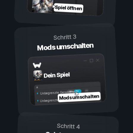
Spiel öffnen
Schritt 3
Mods umschalten
Dein Spiel
Ein
Aus
Unbegrenzte Gesundheit
Mods umschalten
Unbegrenzte Ausdauer
Schritt 4