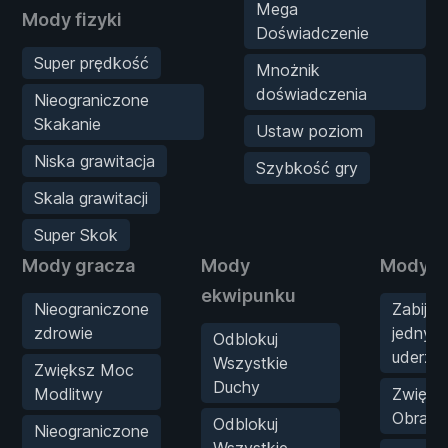
Mega
Mody fizyki
Doświadczenie
Super prędkość
Mnożnik
doświadczenia
Nieograniczone
Skakanie
Ustaw poziom
Niska grawitacja
Szybkość gry
Skala grawitacji
Super Skok
Mody gracza
Mody
Mody b
ekwipunku
Nieograniczone
Zabijan
zdrowie
jednym
Odblokuj
uderze
Wszystkie
Zwiększ Moc
Duchy
Modlitwy
Zwięks
Obraże
Odblokuj
Nieograniczone