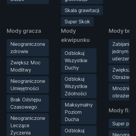
Skala grawitacji
Super Skok
Mody gracza
Mody
Mody bron
ekwipunku
Nieograniczone
Zabijanie
zdrowie
jednym
Odblokuj
uderzenie
Wszystkie
Zwiększ Moc
Duchy
Modlitwy
Zwiększ
Obrażenia
Odblokuj
Nieograniczone
Wszystkie
Umiejętności
Mnożnik
Zdolności
obrażeń
Brak Odstępu
Maksymalny
Czasowego
Mody fizy
Poziom
Nieograniczone
Ducha
Super prę
Leczące
Odblokuj
Życzenia
Nieograni