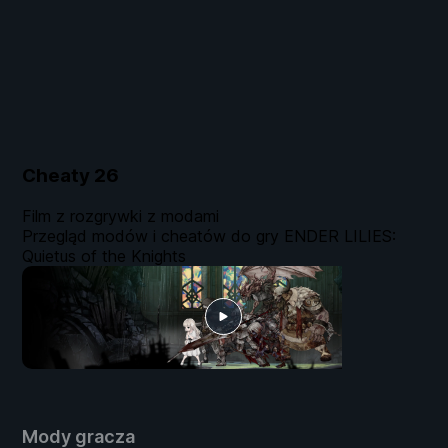
Cheaty
26
Film z rozgrywki z modami
Przegląd modów i cheatów do gry ENDER LILIES:
Quietus of the Knights
Mody gracza