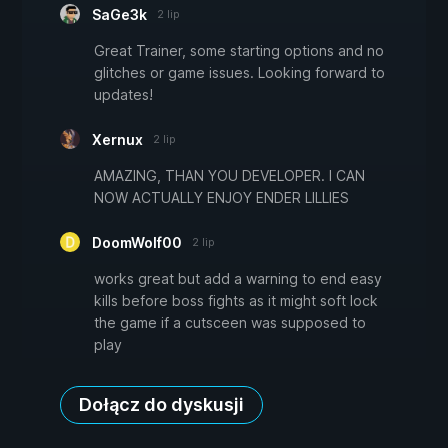
SaGe3k
2 lip
Great Trainer, some starting options and no
glitches or game issues. Looking forward to
updates!
Xernux
2 lip
AMAZING, THAN YOU DEVELOPER. I CAN
NOW ACTUALLY ENJOY ENDER LILLIES
DoomWolf00
2 lip
works great but add a warning to end easy
kills before boss fights as it might soft lock
the game if a cutsceen was supposed to
play
Dołącz do dyskusji