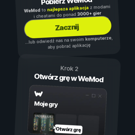
Pobierz WeMod
z modami
najlepsza aplikacja
to
WeMod
3000+ gier
i cheatami do ponad
Zacznij
,
komputerze
...lub odwiedź nas na swoim
aby pobrać aplikację
Krok 2
Otwórz grę w WeMod
Moje gry
Otwórz grę