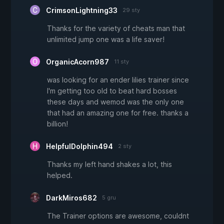
CrimsonLightning33
29 sty
Thanks for the variety of cheats man that
unlimited jump one was a life saver!
OrganicAcorn987
11 sty
was looking for an ender lilies trainer since
I'm getting too old to beat hard bosses
these days and wemod was the only one
that had an amazing one for free. thanks a
billion!
HelpfulDolphin494
2 sty
Thanks my left hand shakes a lot, this
helped.
DarkMiros682
5 gru
The Trainer options are awesome, couldnt