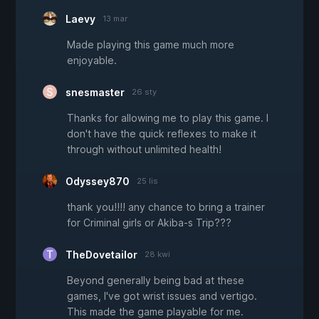
Laevy
13 mar
Made playing this game much more
enjoyable.
snesmaster
26 sty
Thanks for allowing me to play this game. I
don't have the quick reflexes to make it
through without unlimited health!
Odyssey870
25 lis
thank you!!!! any chance to bring a trainer
for Criminal girls or Akiba-s Trip???
TheDovetailor
28 kwi
Beyond generally being bad at these
games, I've got wrist issues and vertigo.
This made the game playable for me.