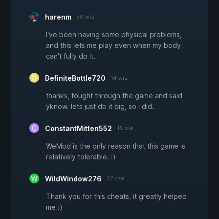
harenm
30 wrz
I've been having some physical problems,
and this lets me play even when my body
can't fully do it.
DefiniteBottle720
14 wrz
thanks, fought through the game and said
yknow. lets just do it big, so i did.
ConstantMitten552
18 sie
WeMod is the only reason that this game is
relatively tolerable. :)
WildWindow276
27 cze
Thank you for this cheats, it greatly helped
me :)