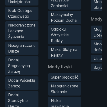
Wszystkie
Umiejętności
Mnożni
Zdolności
obraże
Brak Odstępu
Maksymalny
Czasowego
Mody g
Poziom Ducha
Nieograniczone
Odblokuj
Mega
Leczące
Wszystkie
Doświa
Życzenia
Relikty
Mnożni
Nieograniczone
Maks. Sloty na
doświa
Dusze
Relikty
Ustaw 
Dodaj
Stagnacyjną
Mody fizyki
Szybko
Zarazę
Super prędkość
Dodaj Wściekłą
Zarazę
Nieograniczone
Skakanie
Dodaj
Starożytne
Niska
Dusze
grawitacja