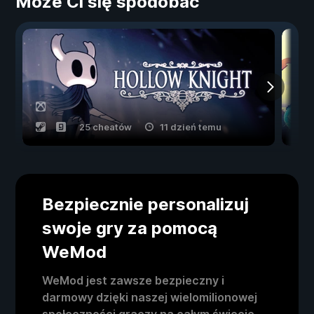
Może Ci się spodobać
25 cheatów
11 dzień temu
Bezpiecznie personalizuj
swoje gry za pomocą
WeMod
WeMod jest zawsze bezpieczny i
darmowy dzięki naszej wielomilionowej
społeczności graczy na całym świecie.