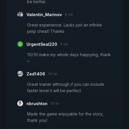
be better.
Valentin_Marinov
8 sie
Great experience. Lacks just an infinite
jump cheat! Thanks
UrgentSeal220
8 sie
10/10 make my whole days happying, thank
~
Zed1406
30 lip
Great trainer although if you can include
faster level it will be perfect
nbrushton
22 lip
Made the game enjoyable for the story,
thank you!