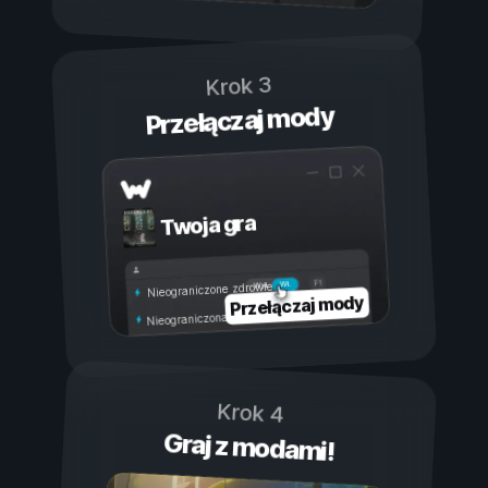
Krok 3
Przełączaj mody
Twoja gra
Wł.
Wył.
Nieograniczone zdrowie
Przełączaj mody
Nieograniczona wytrzymałość
Krok 4
Graj z modami!