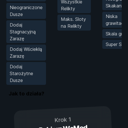
Wszystkie
Skakanie
Nieograniczone
Relikty
Dusze
Niska
Maks. Sloty
grawitacja
Dodaj
na Relikty
Stagnacyjną
Skala graw
Zarazę
Super Sko
Dodaj Wściekłą
Zarazę
Dodaj
Starożytne
Dusze
Jak to działa?
Krok 1