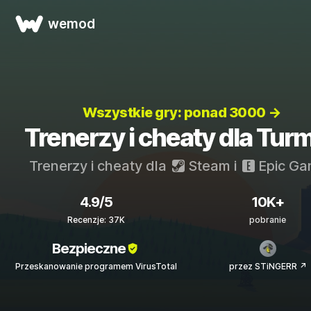
wemod
Wszystkie gry: ponad 3000 →
Trenerzy i cheaty dla Turm
Trenerzy i cheaty dla
Steam
i
Epic Ga
4.9/5
10K+
Recenzje: 37K
pobranie
Bezpieczne
Przeskanowanie programem VirusTotal
przez STiNGERR ↗