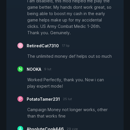
I am disabled, this mod helped me play the
game better. My hands dont work great, so
being able to boost my cash in the early
game helps make up for my accidental
clicks. US Army Combat Medic 1-26th.
Thank you. Genuinely.
RetiredCat7310
17 lip
The unlimited money def helps out so much
NOOKA
9 lut
Worked Perfectly, thank you. Now i can
play expert mode!
PotatoTamer231
25 lut
Campaign Money not longer works, other
than that works fine
AbsoluteCook446
29 cze