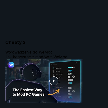
Cheaty
2
Wprowadzenie do WeMod
Jak korzystać z modów z WeMod