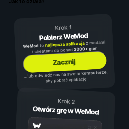
Jak to działa?
Krok 1
Pobierz WeMod
z modami
najlepsza aplikacja
to
WeMod
3000+ gier
i cheatami do ponad
Zacznij
,
komputerze
...lub odwiedź nas na swoim
aby pobrać aplikację
Krok 2
Otwórz grę w WeMod