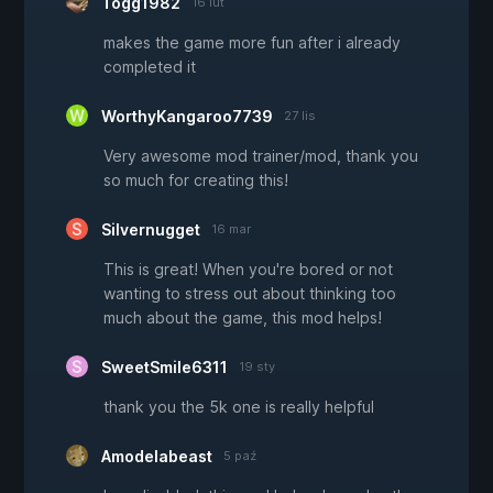
Togg1982
16 lut
makes the game more fun after i already
completed it
WorthyKangaroo7739
27 lis
Very awesome mod trainer/mod, thank you
so much for creating this!
Silvernugget
16 mar
This is great! When you're bored or not
wanting to stress out about thinking too
much about the game, this mod helps!
SweetSmile6311
19 sty
thank you the 5k one is really helpful
Amodelabeast
5 paź