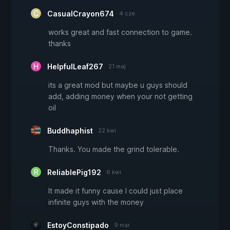
CasualCrayon674
4 cze
works great and fast connection to game.
thanks
HelpfulLeaf267
21 maj
its a great mod but maybe u guys should
add, adding money when your not getting
oil
Buddhaphist
22 kwi
Thanks. You made the grind tolerable.
ReliablePig192
6 kwi
It made it funny cause I could just place
infinite guys with the money
EstoyConstipado
9 mar