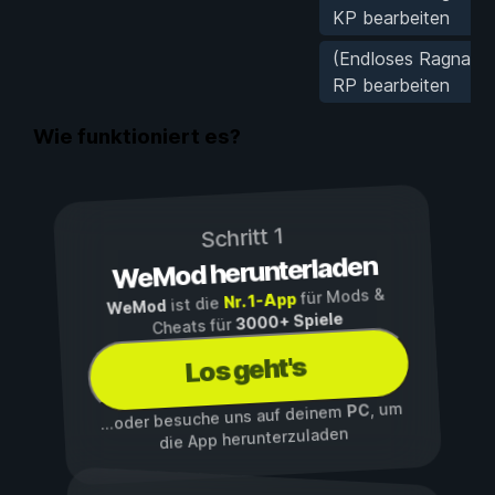
KP bearbeiten
(Endloses Ragnarök
RP bearbeiten
Wie funktioniert es?
Schritt 1
WeMod herunterladen
für Mods &
Nr. 1-App
ist die
WeMod
3000+ Spiele
Cheats für
Los geht's
, um
PC
...oder besuche uns auf deinem
die App herunterzuladen