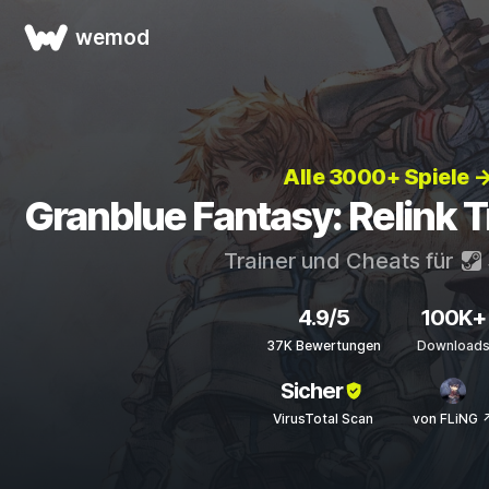
wemod
Alle 3000+ Spiele 
Granblue Fantasy: Relink T
Trainer und Cheats für
4.9/5
100K+
37K Bewertungen
Download
Sicher
VirusTotal Scan
von FLiNG 