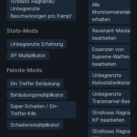
(Endless Ragnarök)
Alle
Unbegrenzte
Monstermaterialien
Beschwörungen pro Kampf
erhalten
Stats-Mods
Revenant-Medaillo
bearbeiten
Unbegrenzte Erfahrung
Essenzen von
XP Multiplikator
Supreme-Waffen
bearbeiten
Feinde-Mods
Unbegrenzte
Kuriositätenkisten
Ein Treffer Betäubung
Unbegrenzte
Betäubungsmultiplikator
Transmarvel-Bestä
Super-Schaden / Ein-
(Endloses Ragnarök
Treffer-Kills
KP bearbeiten
Schadensmultiplikator
(Endloses Ragnarök