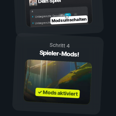
Dein Spiel
Ein
Aus
Unbegrenzte Gesundheit
Mods umschalten
Unbegrenzte Ausdauer
Schritt 4
Spieler-Mods!
✓ Mods aktiviert