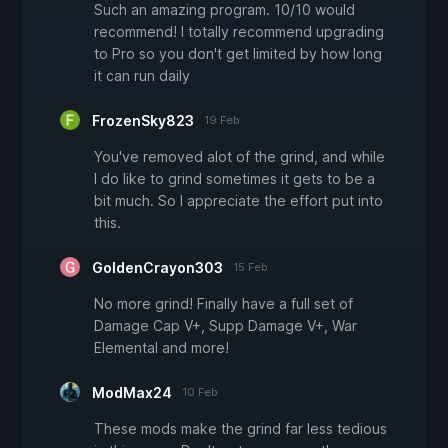
Such an amazing program. 10/10 would
recommend! I totally recommend upgrading
to Pro so you don't get limited by how long
it can run daily
FrozenSky823
19 Feb
You've removed alot of the grind, and while
I do like to grind sometimes it gets to be a
bit much. So I appreciate the effort put into
this.
GoldenCrayon303
15 Feb
No more grind! Finally have a full set of
Damage Cap V+, Supp Damage V+, War
Elemental and more!
ModMax24
10 Feb
These mods make the grind far less tedious