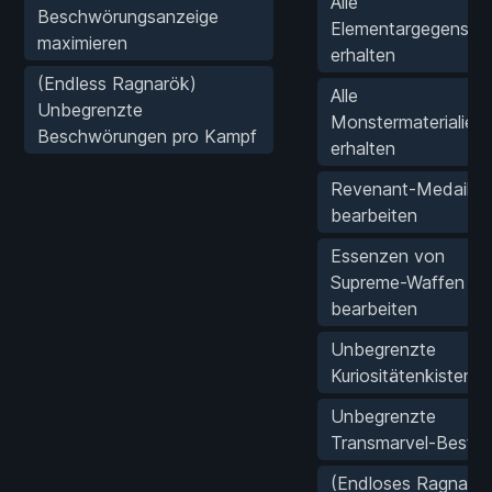
Alle
Beschwörungsanzeige
Elementargegenstä
maximieren
erhalten
(Endless Ragnarök)
Alle
Unbegrenzte
Monstermaterialien
Beschwörungen pro Kampf
erhalten
Revenant-Medaillo
bearbeiten
Essenzen von
Supreme-Waffen
bearbeiten
Unbegrenzte
Kuriositätenkisten
Unbegrenzte
Transmarvel-Bestä
(Endloses Ragnarök