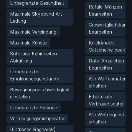
Unbegrenzte Gesundheit
Rafale-Münzen
Maximale Skybound Art-
bearbeiten
Ladung
Crewmitgliedskarte
Maximale Verbindung
bearbeiten
Maximale Künste
Knickknack-
Gutscheine bearbei
Sofortige Fähigkeiten
Abkühlung
Dalia-Abzeichen
bearbeiten
Unbegrenzte
Erholungsgegenstände
Alle Waffenmateriali
erhalten
Bewegungsgeschwindigkeit
einstellen
Erhalte alle
Verbrauchsgüter
Unbegrenzte Sprünge
Alle Weltgegenstän
Verteidigungsmultiplikator
erhalten
(Endloses Ragnarök)