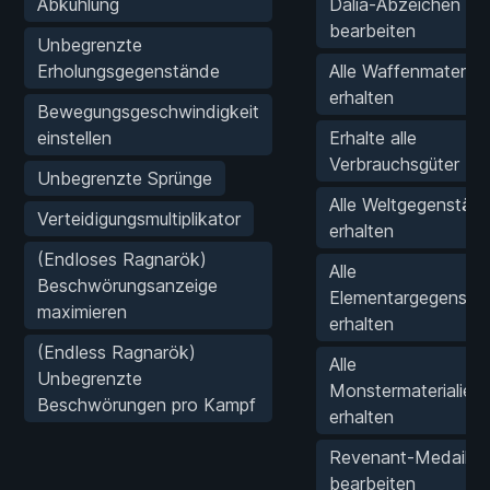
Abkühlung
Dalia-Abzeichen
bearbeiten
Unbegrenzte
Erholungsgegenstände
Alle Waffenmateriali
erhalten
Bewegungsgeschwindigkeit
einstellen
Erhalte alle
Verbrauchsgüter
Unbegrenzte Sprünge
Alle Weltgegenstän
Verteidigungsmultiplikator
erhalten
(Endloses Ragnarök)
Alle
Beschwörungsanzeige
Elementargegenstä
maximieren
erhalten
(Endless Ragnarök)
Alle
Unbegrenzte
Monstermaterialien
Beschwörungen pro Kampf
erhalten
Revenant-Medaillo
bearbeiten