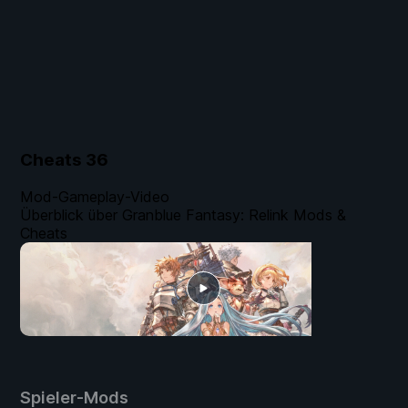
Cheats
36
Mod-Gameplay-Video
Überblick über Granblue Fantasy: Relink Mods &
Cheats
Spieler-Mods