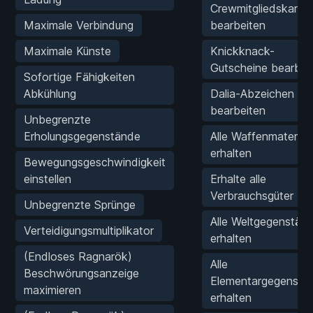
Crewmitgliedskarte
Maximale Verbindung
bearbeiten
Maximale Künste
Knickknack-
Gutscheine bearbei
Sofortige Fähigkeiten
Abkühlung
Dalia-Abzeichen
bearbeiten
Unbegrenzte
Erholungsgegenstände
Alle Waffenmateriali
erhalten
Bewegungsgeschwindigkeit
einstellen
Erhalte alle
Verbrauchsgüter
Unbegrenzte Sprünge
Alle Weltgegenstän
Verteidigungsmultiplikator
erhalten
(Endloses Ragnarök)
Alle
Beschwörungsanzeige
Elementargegenstä
maximieren
erhalten