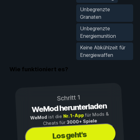
Unbegrenzte
Granaten
Unbegrenzte
Energiemunition
Keine Abkühlzeit für
Energiewaffen
Wie funktioniert es?
Schritt 1
WeMod herunterladen
für Mods &
Nr. 1-App
ist die
WeMod
3000+ Spiele
Cheats für
Los geht's