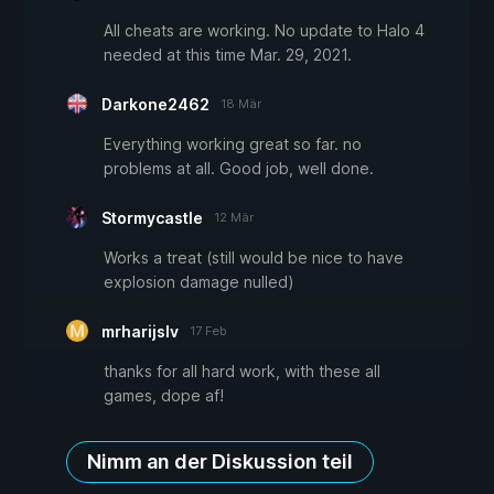
All cheats are working. No update to Halo 4
needed at this time Mar. 29, 2021.
Darkone2462
18 Mär
Everything working great so far. no
problems at all. Good job, well done.
Stormycastle
12 Mär
Works a treat (still would be nice to have
explosion damage nulled)
mrharijslv
17 Feb
thanks for all hard work, with these all
games, dope af!
Nimm an der Diskussion teil