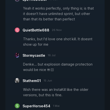
Yeah it works perfectly, only thing is; is that
it doesn't have unlimited sprint, but other
than that its better than perfect
QuietBottle688
26 Nov
Thanks, but I'd love one shot kill. It doesnt
show up for me
Stormycastle
16 Jul
Denke... but explosion damage protection
would be nice 🤟🏻
Stathem01
15 Jun
Wish there was an InstaKill like the older
versions, but this is fine.
SuperHorse454
1 Mai