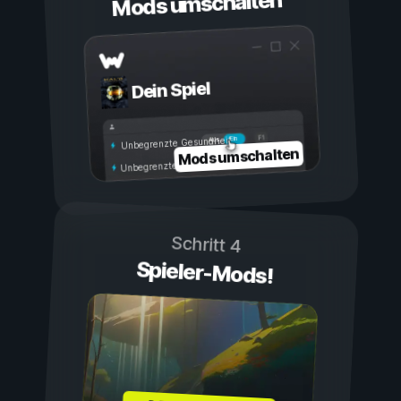
Mods umschalten
Dein Spiel
Ein
Aus
Unbegrenzte Gesundheit
Mods umschalten
Unbegrenzte Ausdauer
Schritt 4
Spieler-Mods!