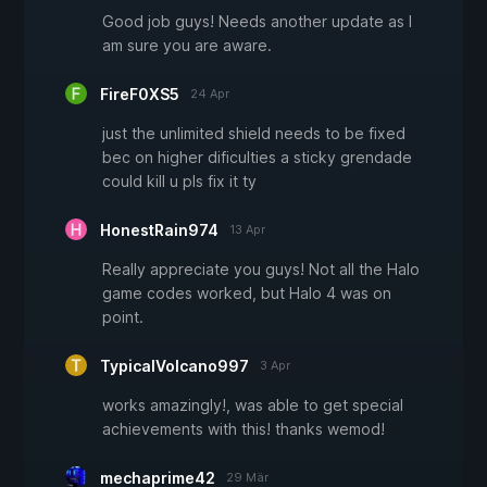
Good job guys! Needs another update as I
am sure you are aware.
FireF0XS5
24 Apr
just the unlimited shield needs to be fixed
bec on higher dificulties a sticky grendade
could kill u pls fix it ty
HonestRain974
13 Apr
Really appreciate you guys! Not all the Halo
game codes worked, but Halo 4 was on
point.
TypicalVolcano997
3 Apr
works amazingly!, was able to get special
achievements with this! thanks wemod!
mechaprime42
29 Mär