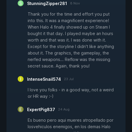
StunningZipper281
8 Nov
Thank you for the time and effort you put
into this. It was a magnificent experience!
When Halo 4 finally showed up on Steam I
bought it that day. I played maybe an hours
worth and that was it. I was done with it.
Except for the storyline I didn't like anything
about it. The graphics, the gameplay, the
nerfed weapons... Reflow was the missing
secret sauce. Again, thank you!
IntenseSnail574
23 Jul
I love you folks - in a good way, not a weird
or HR way :-)
ExpertPig837
24 Aug
Es bueno pero aqui mueres atropellado por
losvehiculos enemigos, en los demas Halo