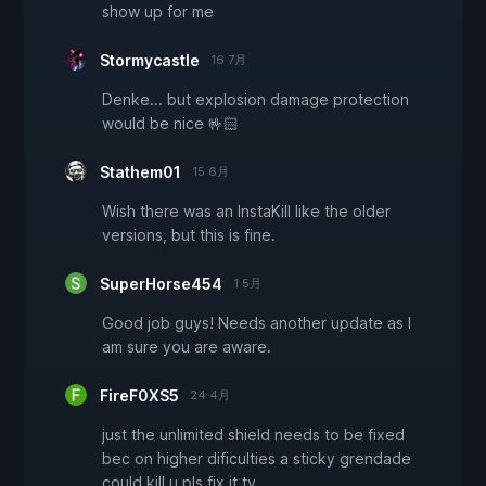
show up for me
Stormycastle
16 7月
Denke... but explosion damage protection
would be nice 🤟🏻
Stathem01
15 6月
Wish there was an InstaKill like the older
versions, but this is fine.
SuperHorse454
1 5月
Good job guys! Needs another update as I
am sure you are aware.
FireF0XS5
24 4月
just the unlimited shield needs to be fixed
bec on higher dificulties a sticky grendade
could kill u pls fix it ty