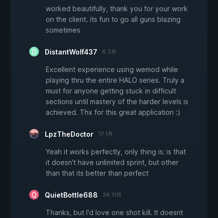
worked beautifully, thank you for your work
on the client. its fun to go all guns blazing
sometimes
DistantWolf437
6 3月
Excellent experience using wemod while
playing thru the entire HALO series. Truly a
must for anyone getting stuck in difficult
sections until mastery of the harder levels is
achieved. Thx for this great application :)
LpzTheDoctor
17 1月
Yeah it works perfectly, only thing is; is that
it doesn't have unlimited sprint, but other
than that its better than perfect
QuietBottle688
26 11月
Thanks, but I'd love one shot kill. It doesnt