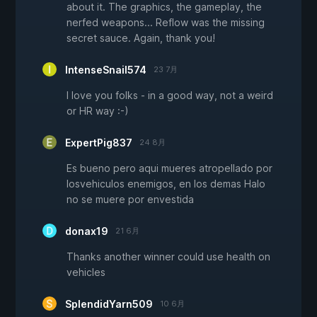
about it. The graphics, the gameplay, the
nerfed weapons... Reflow was the missing
secret sauce. Again, thank you!
IntenseSnail574
23 7月
I love you folks - in a good way, not a weird
or HR way :-)
ExpertPig837
24 8月
Es bueno pero aqui mueres atropellado por
losvehiculos enemigos, en los demas Halo
no se muere por envestida
donax19
21 6月
Thanks another winner could use health on
vehicles
SplendidYarn509
10 6月