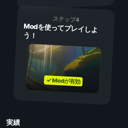
ステップ4
Modを使ってプレイしよ
う！
✓ Modが有効
実績