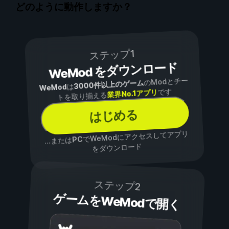
どのように動作しますか？
ステップ1
WeMod をダウンロード
のModとチー
3000件以上のゲーム
は
WeMod
です
業界No.1アプリ
トを取り揃える
はじめる
でWeModにアクセスしてアプリ
PC
...または
をダウンロード
ステップ2
ゲームをWeModで開く