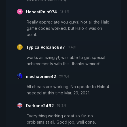
HonestRain974
13 4月
Really appreciate you guys! Not all the Halo
game codes worked, but Halo 4 was on
point.
TypicalVolcano997
3 4月
works amazingly!, was able to get special
achievements with this! thanks wemod!
mechaprime42
29 3月
All cheats are working. No update to Halo 4
needed at this time Mar. 29, 2021.
Darkone2462
18 3月
Everything working great so far. no
problems at all. Good job, well done.