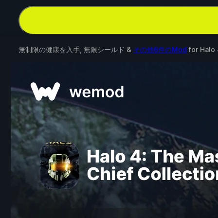
無制限の健康を入手, 無限シールド &
その他6件のMod
for
Halo 