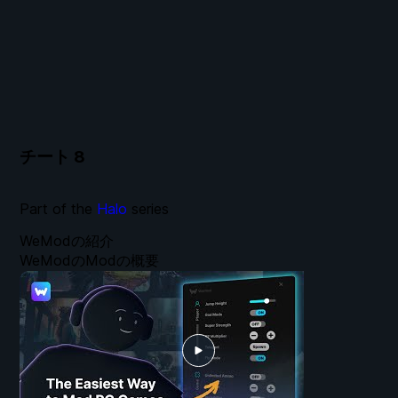
チート
8
Part of the
Halo
series
WeModの紹介
WeModのModの概要