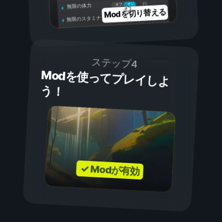
オン
オフ
無限の体力
Modを切り替える
無限のスタミナ
ステップ4
Modを使ってプレイしよ
う！
✓ Modが有効