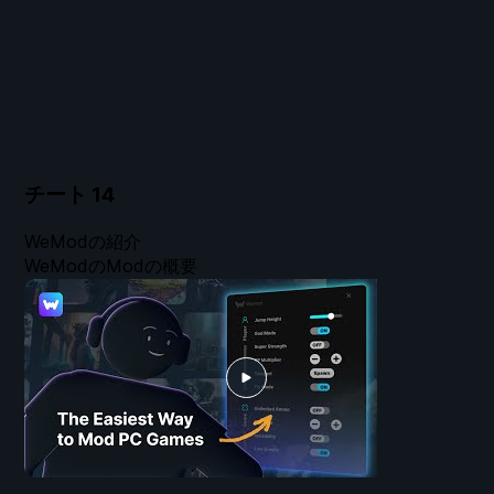
チート
14
WeModの紹介
WeModのModの概要