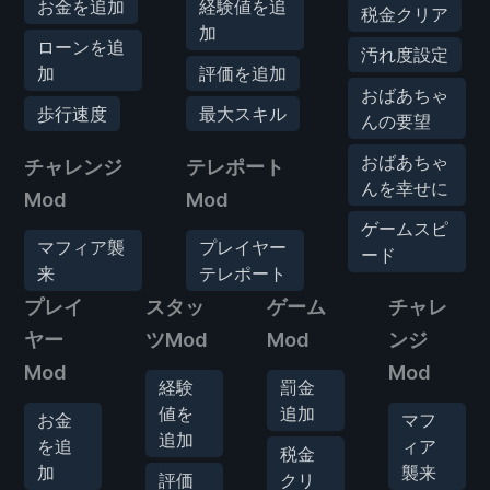
お金を追加
経験値を追
税金クリア
加
ローンを追
汚れ度設定
加
評価を追加
おばあちゃ
歩行速度
最大スキル
んの要望
おばあちゃ
チャレンジ
テレポート
んを幸せに
Mod
Mod
ゲームスピ
マフィア襲
プレイヤー
ード
来
テレポート
プレイ
スタッ
ゲーム
チャレ
ヤー
ツMod
Mod
ンジ
Mod
Mod
経験
罰金
値を
追加
お金
マフ
追加
を追
ィア
税金
加
襲来
評価
クリ