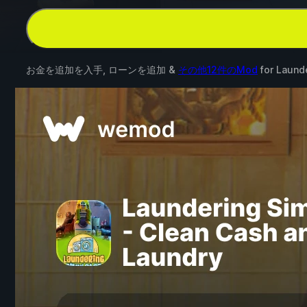
お金を追加を入手, ローンを追加 &
その他12件のMod
for
Launde