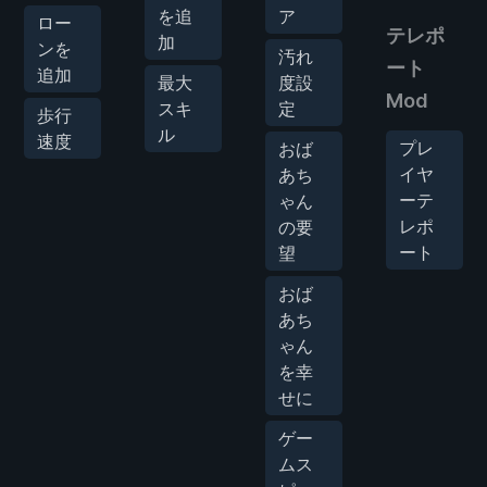
を追
ア
ロー
テレポ
加
ンを
汚れ
ート
追加
最大
度設
Mod
スキ
定
歩行
ル
速度
プレ
おば
イヤ
あち
ーテ
ゃん
レポ
の要
ート
望
おば
あち
ゃん
を幸
せに
ゲー
ムス