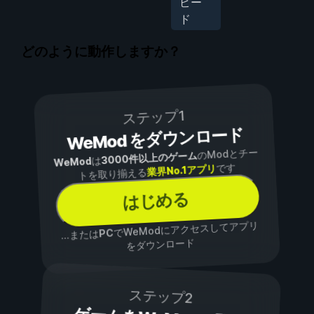
ピー
ド
どのように動作しますか？
ステップ1
WeMod をダウンロード
のModとチー
3000件以上のゲーム
は
WeMod
です
業界No.1アプリ
トを取り揃える
はじめる
でWeModにアクセスしてアプリ
PC
...または
をダウンロード
ステップ2