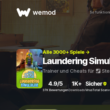
wemod
So funktion
Alle 3000+ Spiele →
Laundering Simul
Trainer und Cheats für
St
4.9/5
1K+
Sicher
37K Bewertungen
Downloads
VirusTotal Scan
v