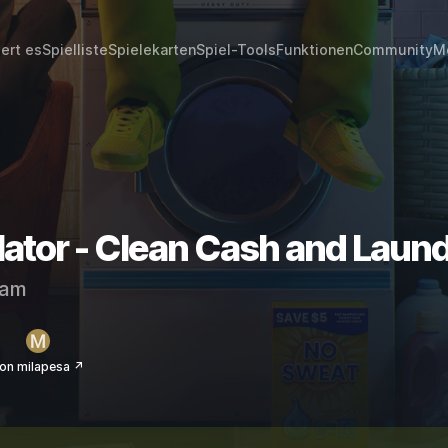
iert es
Spielliste
Spielekarten
Spiel-Tools
Funktionen
Community
M
ator - Clean Cash and Laund
eam
on milapesa ↗