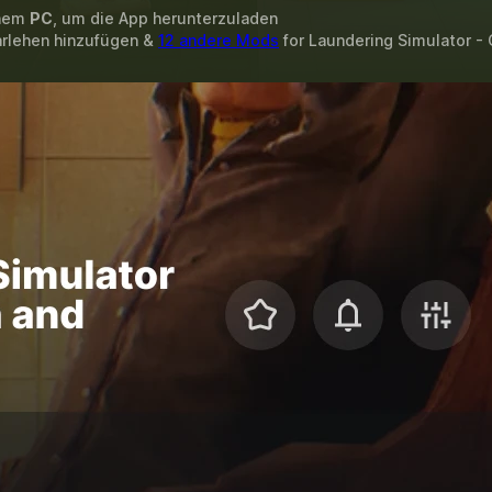
inem
PC
, um die App herunterzuladen
arlehen hinzufügen &
12 andere Mods
for
Laundering Simulator -