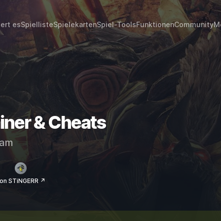
iert es
Spielliste
Spielekarten
Spiel-Tools
Funktionen
Community
M
iner & Cheats
eam
on STiNGERR ↗