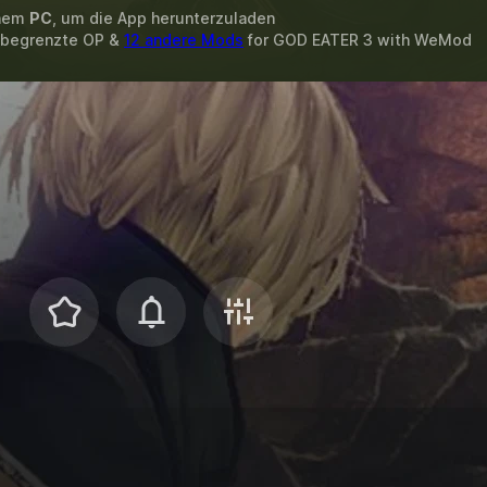
inem
PC
, um die App herunterzuladen
Unbegrenzte OP &
12 andere Mods
for
GOD EATER 3
with
WeMod