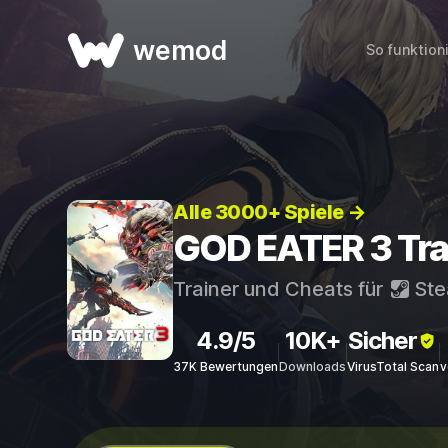
wemod
So funktion
Alle 3000+ Spiele →
GOD EATER 3 Tra
Trainer und Cheats für
St
4.9/5
10K+
Sicher
37K Bewertungen
Downloads
VirusTotal Scan
v