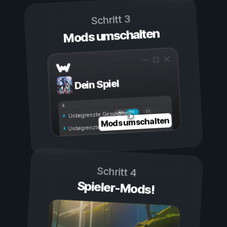
Schritt 3
Mods umschalten
Dein Spiel
Ein
Aus
Unbegrenzte Gesundheit
Mods umschalten
Unbegrenzte Ausdauer
Schritt 4
Spieler-Mods!