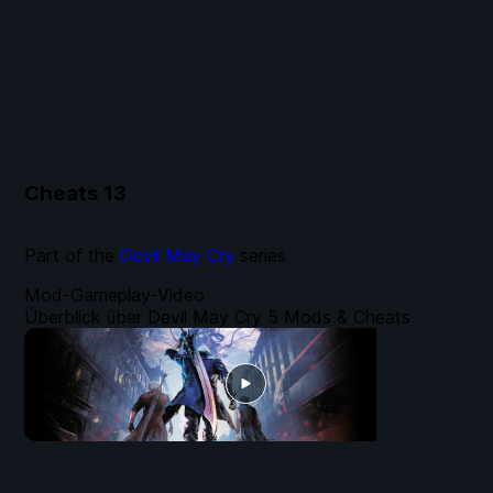
Cheats
13
Part of the
Devil May Cry
series
Mod-Gameplay-Video
Überblick über Devil May Cry 5 Mods & Cheats