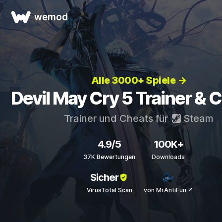
wemod
Alle 3000+ Spiele →
Devil May Cry 5 Trainer & 
Trainer und Cheats für
Steam
4.9/5
100K+
37K Bewertungen
Downloads
Sicher
VirusTotal Scan
von MrAntiFun ↗