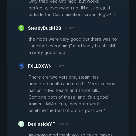
Only tried Red Orb mod, but works
perfectly, even when not IN mission, just
outside the Customization screen. BigUP !!
SteadyDuck128
6 Dez
the mods were very good but there was no
"oneshot everything" mod sadly but its still
a really good mod
FXLLDXWN
5 Dez
There are two versions, steam has
unlimeted health and no hit... Vergil version
has unlimited health and 1 shot kill...
Combine both of these, and it's a good
trainer... MrAntiFun, they both work,
combine the best of both if possible ^
DedinsideYT
4 Nov
Awesome mod thank you so much. makes