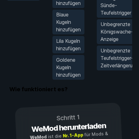
hinzufügen
Sünde-
Teufelstrigger
Blaue
Kugeln
Unbegrenzte
hinzufügen
Königswache-
Anzeige
Lila Kugeln
hinzufügen
Unbegrenzte
Teufelstrigger-
Goldene
Zeitverlängerung
Kugeln
hinzufügen
Wie funktioniert es?
Schritt 1
WeMod herunterladen
für Mods &
Nr. 1-App
ist die
WeMod