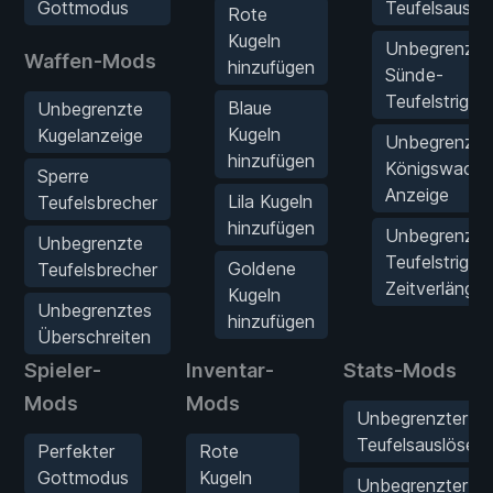
Gottmodus
Teufelsauslös
Rote
Kugeln
Unbegrenzte
Waffen-Mods
hinzufügen
Sünde-
Teufelstrigge
Blaue
Unbegrenzte
Kugeln
Kugelanzeige
Unbegrenzte
hinzufügen
Königswache
Sperre
Anzeige
Lila Kugeln
Teufelsbrecher
hinzufügen
Unbegrenzte
Unbegrenzte
Teufelstrigger
Goldene
Teufelsbrecher
Zeitverlänge
Kugeln
Unbegrenztes
hinzufügen
Überschreiten
Spieler-
Inventar-
Stats-Mods
Mods
Mods
Unbegrenzter
Teufelsauslöser
Perfekter
Rote
Gottmodus
Kugeln
Unbegrenzter