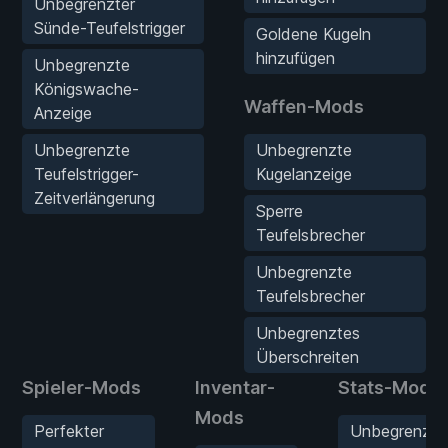
Unbegrenzter
Sünde-Teufelstrigger
Goldene Kugeln
hinzufügen
Unbegrenzte
Königswache-
Waffen-Mods
Anzeige
Unbegrenzte
Unbegrenzte
Teufelstrigger-
Kugelanzeige
Zeitverlängerung
Sperre
Teufelsbrecher
Unbegrenzte
Teufelsbrecher
Unbegrenztes
Überschreiten
Spieler-Mods
Inventar-
Stats-Mods
Mods
Perfekter
Unbegrenzte