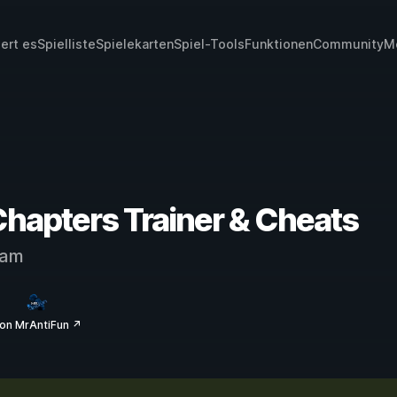
iert es
Spielliste
Spielekarten
Spiel-Tools
Funktionen
Community
M
Chapters Trainer & Cheats
eam
on MrAntiFun ↗