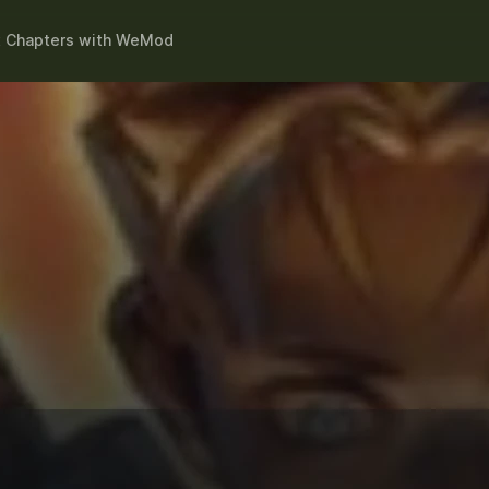
t Chapters
with
WeMod