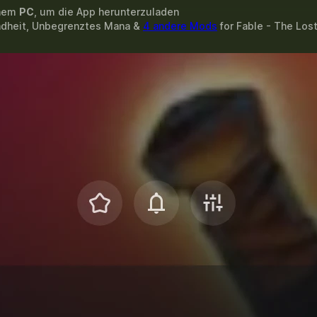
inem
PC
, um die App herunterzuladen
ndheit, Unbegrenztes Mana &
4 andere Mods
for
Fable - The Los