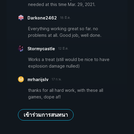
needed at this time Mar. 29, 2021.
Darkone2462
18 มี.ค.
Everything working great so far. no
problems at all. Good job, well done.
Stormycastle
12 มี.ค.
Works a treat (still would be nice to have
explosion damage nulled)
mrharijslv
17 ก.พ.
thanks for all hard work, with these all
games, dope af!
เข้าร่วมการสนทนา