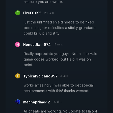
am sure you are aware.
FireF0XS5
24 เม.ย.
just the unlimited shield needs to be fixed
bec on higher dificulties a sticky grendade
could kill u pls fix it ty
HonestRain974
13 เม.ย.
Really appreciate you guys! Not all the Halo
game codes worked, but Halo 4 was on
point.
TypicalVolcano997
3 เม.ย.
works amazingly!, was able to get special
achievements with this! thanks wemod!
mechaprime42
29 มี.ค.
All cheats are working. No update to Halo 4