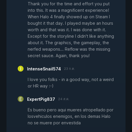
Thank you for the time and effort you put
into this. It was a magnificent experience!
When Halo 4 finally showed up on Steam I
bought it that day. I played maybe an hours
worth and that was it. I was done with it.
Except for the storyline I didn't like anything
about it. The graphics, the gameplay, the
nerfed weapons... Reflow was the missing
secret sauce. Again, thank you!
IntenseSnail574
23 ก.ค.
I love you folks - in a good way, not a weird
or HR way :-)
ExpertPig837
24 ส.ค.
Es bueno pero aqui mueres atropellado por
losvehiculos enemigos, en los demas Halo
no se muere por envestida