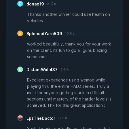
donax19
21 มิ.ย.
Thanks another winner could use health on
vehicles
SplendidYarn509
10 มิ.ย.
worked beautifully, thank you for your work
on the client. its fun to go all guns blazing
sometimes
DistantWolf437
6 มี.ค.
Excellent experience using wemod while
playing thru the entire HALO series. Truly a
must for anyone getting stuck in difficult
sections until mastery of the harder levels is
achieved. Thx for this great application :)
LpzTheDoctor
17 ม.ค.
Yeah it works perfectly, only thing is; is that