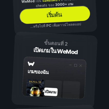
แอพอันดับ 1
เป็น
WeMod
3000+ เกม
cheats ของ
เริ่มต้น
เพื่อดาวน์โหลดแอป
PC
...หรือไปที่
ขั้นตอนที่ 2
เปิดเกมใน WeMod
เกมของฉัน
เปิดเกม