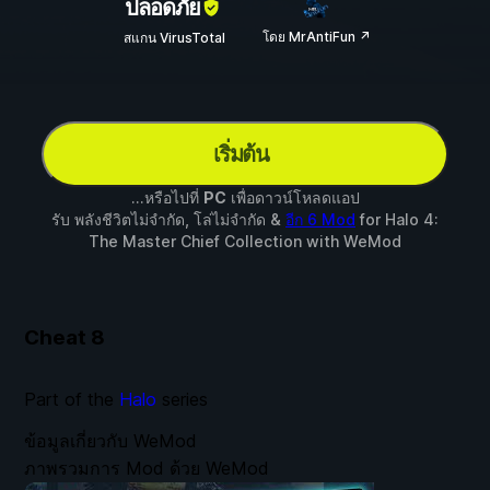
ปลอดภัย
โดย MrAntiFun ↗
สแกน VirusTotal
เริ่มต้น
...หรือไปที่
PC
เพื่อดาวน์โหลดแอป
รับ พลังชีวิตไม่จำกัด, โล่ไม่จำกัด &
อีก 6 Mod
for
Halo 4:
The Master Chief Collection
with
WeMod
Cheat
8
Part of the
Halo
series
ข้อมูลเกี่ยวกับ WeMod
ภาพรวมการ Mod ด้วย WeMod