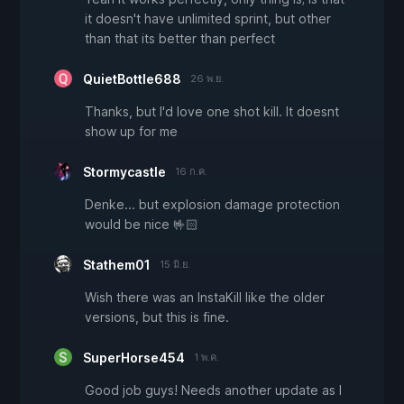
it doesn't have unlimited sprint, but other
than that its better than perfect
QuietBottle688
26 พ.ย.
Thanks, but I'd love one shot kill. It doesnt
show up for me
Stormycastle
16 ก.ค.
Denke... but explosion damage protection
would be nice 🤟🏻
Stathem01
15 มิ.ย.
Wish there was an InstaKill like the older
versions, but this is fine.
SuperHorse454
1 พ.ค.
Good job guys! Needs another update as I