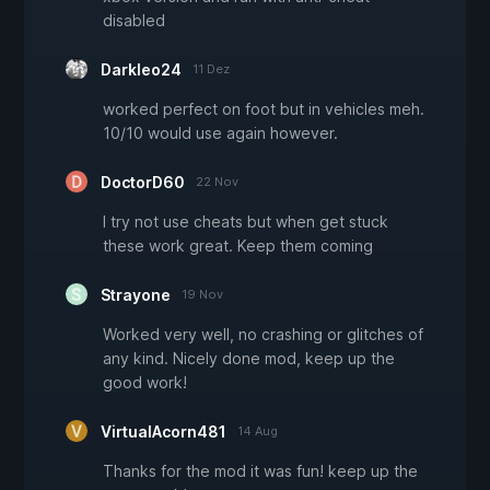
disabled
Darkleo24
11 Dez
worked perfect on foot but in vehicles meh.
10/10 would use again however.
DoctorD60
22 Nov
I try not use cheats but when get stuck
these work great. Keep them coming
Strayone
19 Nov
Worked very well, no crashing or glitches of
any kind. Nicely done mod, keep up the
good work!
VirtualAcorn481
14 Aug
Thanks for the mod it was fun! keep up the