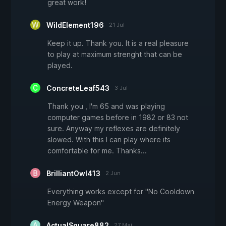
great work!
WildElement196
21 Jul
Keep it up. Thank you. It is a real pleasure
to play at maximum strenght that can be
played.
ConcreteLeaf543
3 Jul
Thank you , I'm 65 and was playing
computer games before in 1982 or 83 not
sure. Anyway my reflexes are definitely
slowed. With this I can play where its
comfortable for me. Thanks...
BrilliantOwl413
2 Jun
Everything works except for "No Cooldown
Energy Weapon"
ActualSquare882
27 Mai