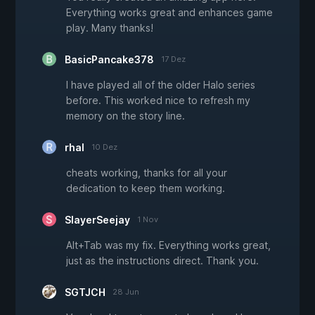
Everything works great and enhances game
play. Many thanks!
BasicPancake378
17 Dez
I have played all of the older Halo series
before. This worked nice to refresh my
memory on the story line.
rhal
10 Dez
cheats working, thanks for all your
dedication to keep them working.
SlayerSeejay
1 Nov
Alt+Tab was my fix. Everything works great,
just as the instructions direct. Thank you.
SGTJCH
28 Jun