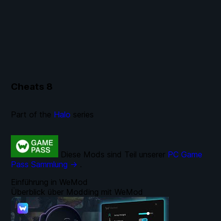
Cheats
8
Part of the
Halo
series
Diese Mods sind Teil unserer
PC Game
Pass Sammlung →
.
Einführung in WeMod
Überblick über Modding mit WeMod