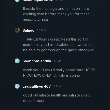
It made the nostalgia and fun even more
exciting than before thank you for these
amazing cheats
Sulijoo
25 Mai
THANKS! Works great. Need this sort of
mod to play as I am disabled and would not
be able to get through the game otherwise.
ShannonSandlin
18 Mai
thank you!!! i would really appreciate HOOD
N OUTLAW CHEATS. Halo is boring
LexicalRiver467
9 Mär
good but infinite health and infinite shield
doesn't work