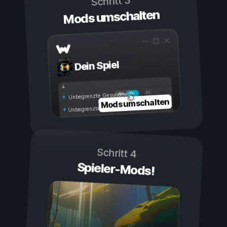
Schritt 3
Mods umschalten
Dein Spiel
Ein
Aus
Unbegrenzte Gesundheit
Mods umschalten
Unbegrenzte Ausdauer
Schritt 4
Spieler-Mods!