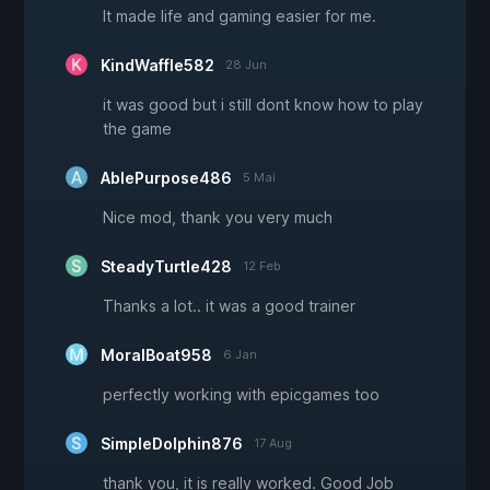
It made life and gaming easier for me.
KindWaffle582
28 Jun
it was good but i still dont know how to play
the game
AblePurpose486
5 Mai
Nice mod, thank you very much
SteadyTurtle428
12 Feb
Thanks a lot.. it was a good trainer
MoralBoat958
6 Jan
perfectly working with epicgames too
SimpleDolphin876
17 Aug
thank you, it is really worked. Good Job