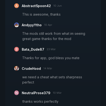
AbstractSpoon42
10 Jun
This is awesome, thanks
AndyyyYtho
10 Apr
The mods still work from what im seeing
great game thanks for the mod
Bata_Dude87
23 Mär
Thanks for app, god bless you mate
CrudeHood
14 Mär
we need a cheat what sets sharpness
perfect
NeutralProse379
10 Mär
thanks works perfectly