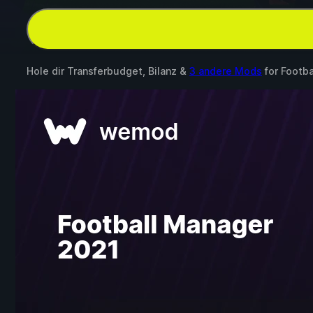
Hole dir Transferbudget, Bilanz &
3 andere Mods
for
Footba