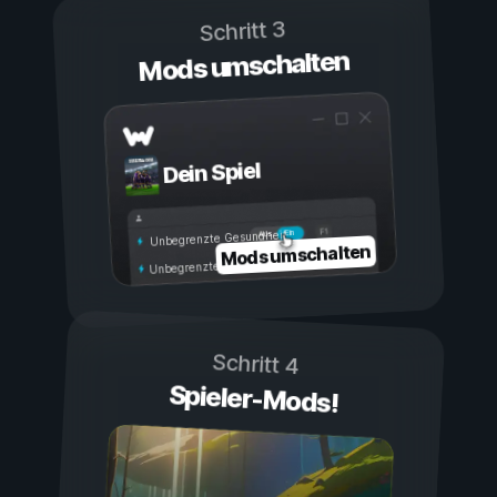
Schritt 3
Mods umschalten
Dein Spiel
Ein
Aus
Unbegrenzte Gesundheit
Mods umschalten
Unbegrenzte Ausdauer
Schritt 4
Spieler-Mods!