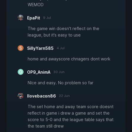
WEMOD
EpaPit
9 Jul
The game win doesn't reflect on the
league, but it's easy to use
SillyYarn585
4 Jul
home and awayscore chnagers dont work
OP9_AnimA
30 Jun
NIce and easy. No problem so far
Ilovebacon86
22 Jun
The set home and away team score doesnt
reflect in game i drew a game and set the
score to 5-0 and the league table says that
the team still drew