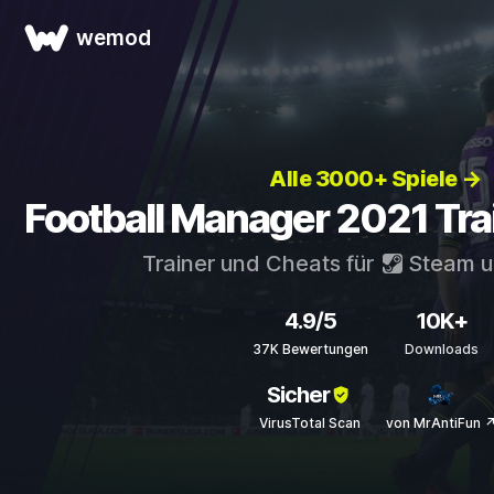
wemod
Alle 3000+ Spiele →
Football Manager 2021 Tra
Trainer und Cheats für
Steam
u
4.9/5
10K+
37K Bewertungen
Downloads
Sicher
VirusTotal Scan
von MrAntiFun 