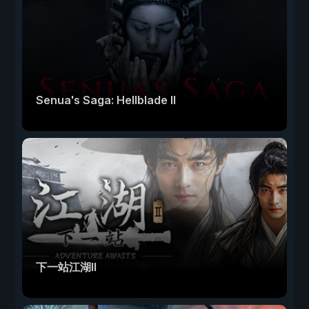
Senua's Saga: Hellblade II
下一站江湖Ⅱ