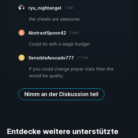
ryu_nightangel
7 Mär
the cheats are awesome
AbstractSpoon42
5 Mär
Could do with a wage budget
SensibleAvocado777
22 Feb
If you could change player stats then this
would be quality.
Nimm an der Diskussion teil
Entdecke weitere unterstützte