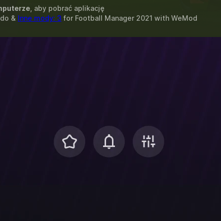
puterze
, aby pobrać aplikację
ldo &
Inne mody: 3
for
Football Manager 2021
with
WeMod