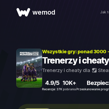
wemod
Jak t
Wszystkie gry: ponad 3000 
Trenerzy i cheat
Trenerzy i cheaty dla
Ste
4.9/5
10K+
Bezpiec
Recenzje: 37K
pobrania
Przeskanowanie progr