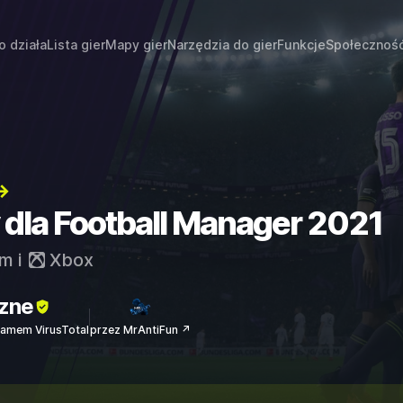
o działa
Lista gier
Mapy gier
Narzędzia do gier
Funkcje
Społecznoś
→
y dla Football Manager 2021
am
i
Xbox
zne
amem VirusTotal
przez MrAntiFun ↗